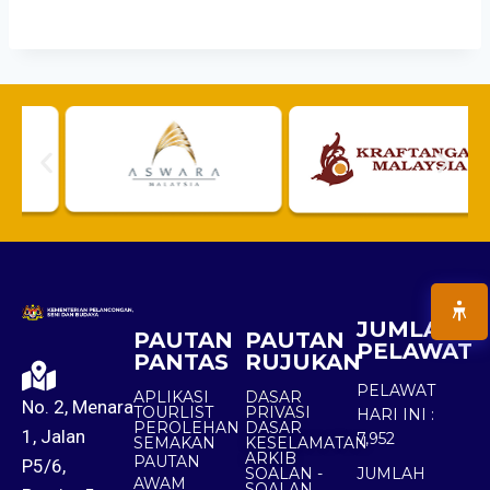
JUMLAH
PAUTAN
PAUTAN
PELAWAT
PANTAS
RUJUKAN
PELAWAT
APLIKASI
DASAR
No. 2, Menara
TOURLIST
PRIVASI
HARI INI :
PEROLEHAN
DASAR
1, Jalan
7,952
SEMAKAN
KESELAMATAN
ARKIB
PAUTAN
P5/6,
SOALAN -
JUMLAH
AWAM
SOALAN