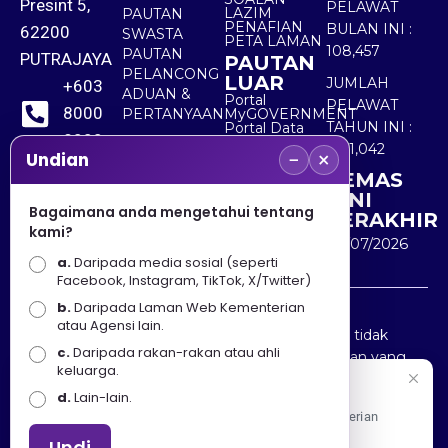
Presint 5,
PELAWAT
LAZIM
PAUTAN
PENAFIAN
BULAN INI :
62200
SWASTA
PETA LAMAN
108,457
PAUTAN
PUTRAJAYA
PAUTAN
PELANCONG
LUAR
JUMLAH
+603
ADUAN &
Portal
PELAWAT
8000
PERTANYAAN
MyGOVERNMENT
TAHUN INI :
Portal Data
8000
Terbuka
5,511,042
−
×
Sektor Awam
Undian
KEMAS
+603
KINI
8891
Bagaimana anda mengetahui tentang
TERAKHIR
kami?
7100
30/07/2026
a.
Daripada media sosial (seperti
Facebook, Instagram, TikTok, X/Twitter)
b.
Daripada Laman Web Kementerian
Penafian : Kerajaan Malaysia dan Kementerian
atau Agensi lain.
Pelancongan Seni dan Budaya (MOTAC) adalah tidak
c.
Daripada rakan-rakan atau ahli
bertanggungjawab atas kehilangan atau kerugian yang
keluarga.
disebabkan oleh penggunaan mana-mana maklumat
Selamat Datang
d.
Lain-lain.
yang diperolehi dari portal ini.
Apa Khabar! Selamat datang ke Portal Rasmi Kementerian
Pelancongan, Seni dan Budaya
Undi