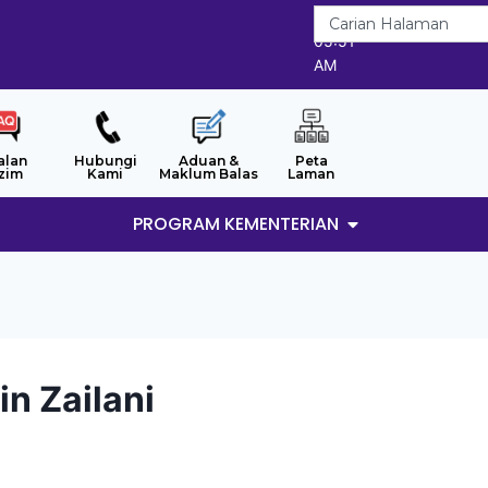
8/8/2026
05:51
AM
alan
Hubungi
Aduan &
Peta
zim
Kami
Maklum Balas
Laman
PROGRAM KEMENTERIAN
n Zailani