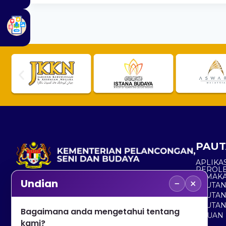
PAUT
APLIKAS
PEROL
SEMAK
−
×
Undian
PAUTA
No. 2, Menara 1, Jalan P5/6, Presint 5,
PAUTAN
62200 PUTRAJAYA
PAUTA
Bagaimana anda mengetahui tentang
ADUAN 
+603 8000 8000
kami?