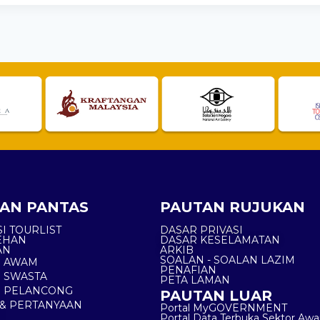
AN PANTAS
PAUTAN RUJUKAN
I TOURLIST
DASAR PRIVASI
EHAN
DASAR KESELAMATAN
AN
ARKIB
SOALAN - SOALAN LAZIM
N AWAM
PENAFIAN
 SWASTA
PETA LAMAN
N PELANCONG
PAUTAN LUAR
& PERTANYAAN
Portal MyGOVERNMENT
Portal Data Terbuka Sektor Aw