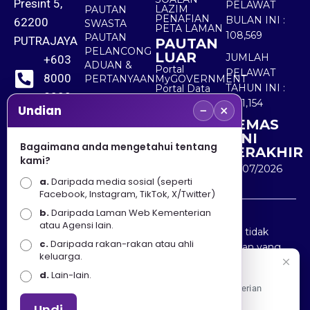
Presint 5,
PELAWAT
LAZIM
PAUTAN
PENAFIAN
BULAN INI :
62200
SWASTA
PETA LAMAN
108,569
PAUTAN
PUTRAJAYA
PAUTAN
PELANCONG
LUAR
JUMLAH
+603
ADUAN &
Portal
PELAWAT
8000
PERTANYAAN
MyGOVERNMENT
TAHUN INI :
Portal Data
8000
Terbuka
5,511,154
−
×
Sektor Awam
Undian
KEMAS
+603
KINI
8891
Bagaimana anda mengetahui tentang
TERAKHIR
kami?
7100
30/07/2026
a.
Daripada media sosial (seperti
Facebook, Instagram, TikTok, X/Twitter)
b.
Daripada Laman Web Kementerian
Penafian : Kerajaan Malaysia dan Kementerian
atau Agensi lain.
Pelancongan Seni dan Budaya (MOTAC) adalah tidak
c.
Daripada rakan-rakan atau ahli
bertanggungjawab atas kehilangan atau kerugian yang
keluarga.
disebabkan oleh penggunaan mana-mana maklumat
Selamat Datang
d.
Lain-lain.
yang diperolehi dari portal ini.
Apa Khabar! Selamat datang ke Portal Rasmi Kementerian
Pelancongan, Seni dan Budaya
Undi