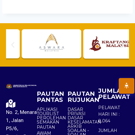
JUMLAH
PAUTAN
PAUTAN
PELAWAT
PANTAS
RUJUKAN
PELAWAT
APLIKASI
DASAR
No. 2, Menara
TOURLIST
PRIVASI
HARI INI :
PEROLEHAN
DASAR
1, Jalan
8,064
SEMAKAN
KESELAMATAN
ARKIB
PAUTAN
P5/6,
SOALAN -
JUMLAH
AWAM
SOALAN