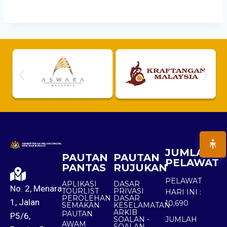
JUMLAH
PAUTAN
PAUTAN
PELAWAT
PANTAS
RUJUKAN
PELAWAT
APLIKASI
DASAR
No. 2, Menara
TOURLIST
PRIVASI
HARI INI :
PEROLEHAN
DASAR
1, Jalan
10,690
SEMAKAN
KESELAMATAN
ARKIB
PAUTAN
P5/6,
SOALAN -
JUMLAH
AWAM
SOALAN