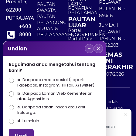
Presint 5,
PELAWAT
LAZIM
PAUTAN
PENAFIAN
BULAN INI :
62200
SWASTA
PETA LAMAN
89,618
PAUTAN
PUTRAJAYA
PAUTAN
PELANCONG
LUAR
JUMLAH
+603
ADUAN &
Portal
PELAWAT
8000
PERTANYAAN
MyGOVERNMENT
TAHUN INI :
Portal Data
8000
Terbuka
5,492,203
−
×
Sektor Awam
Undian
KEMAS
+603
KINI
8891
Bagaimana anda mengetahui tentang
TERAKHIR
kami?
7100
30/07/2026
a.
Daripada media sosial (seperti
Facebook, Instagram, TikTok, X/Twitter)
b.
Daripada Laman Web Kementerian
Penafian : Kerajaan Malaysia dan Kementerian
atau Agensi lain.
Pelancongan Seni dan Budaya (MOTAC) adalah tidak
c.
Daripada rakan-rakan atau ahli
bertanggungjawab atas kehilangan atau kerugian yang
keluarga.
disebabkan oleh penggunaan mana-mana maklumat
Selamat Datang
d.
Lain-lain.
yang diperolehi dari portal ini.
Apa Khabar! Selamat datang ke Portal Rasmi Kementerian
Pelancongan, Seni dan Budaya
Undi