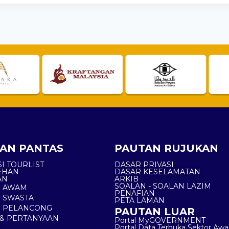
AN PANTAS
PAUTAN RUJUKAN
I TOURLIST
DASAR PRIVASI
EHAN
DASAR KESELAMATAN
AN
ARKIB
SOALAN - SOALAN LAZIM
N AWAM
PENAFIAN
 SWASTA
PETA LAMAN
N PELANCONG
PAUTAN LUAR
& PERTANYAAN
Portal MyGOVERNMENT
Portal Data Terbuka Sektor Aw