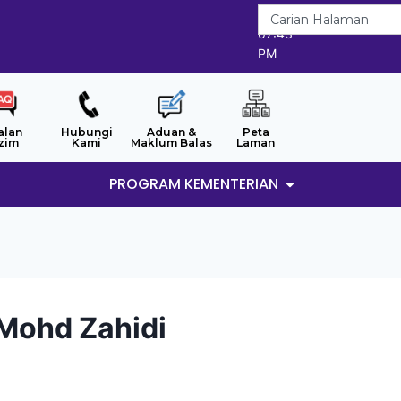
6/8/2026
07:43
PM
alan
Hubungi
Aduan &
Peta
zim
Kami
Maklum Balas
Laman
PROGRAM KEMENTERIAN
 Mohd Zahidi