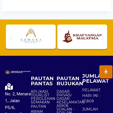
JUMLAH
PAUTAN
PAUTAN
PELAWAT
PANTAS
RUJUKAN
PELAWAT
APLIKASI
DASAR
No. 2, Menara
TOURLIST
PRIVASI
HARI INI :
PEROLEHAN
DASAR
1, Jalan
17,809
SEMAKAN
KESELAMATAN
ARKIB
PAUTAN
P5/6,
SOALAN -
JUMLAH
AWAM
SOALAN