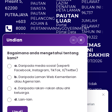
Presint 5,
PELAWAT
LAZIM
PAUTAN
PENAFIAN
BULAN INI :
62200
SWASTA
PETA LAMAN
96,737
PAUTAN
PUTRAJAYA
PAUTAN
PELANCONG
LUAR
JUMLAH
+603
ADUAN &
Portal
PELAWAT
8000
PERTANYAAN
MyGOVERNMENT
TAHUN INI :
Portal Data
8000
Terbuka
5,499,322
−
×
Sektor Awam
Undian
KEMAS
+603
KINI
8891
Bagaimana anda mengetahui tentang
TERAKHIR
kami?
7100
30/07/2026
a.
Daripada media sosial (seperti
Facebook, Instagram, TikTok, X/Twitter)
b.
Daripada Laman Web Kementerian
Penafian : Kerajaan Malaysia dan Kementerian
atau Agensi lain.
Pelancongan Seni dan Budaya (MOTAC) adalah tidak
c.
Daripada rakan-rakan atau ahli
bertanggungjawab atas kehilangan atau kerugian yang
keluarga.
disebabkan oleh penggunaan mana-mana maklumat
Selamat Datang
d.
Lain-lain.
yang diperolehi dari portal ini.
Apa Khabar! Selamat datang ke Portal Rasmi Kementerian
Pelancongan, Seni dan Budaya
Undi