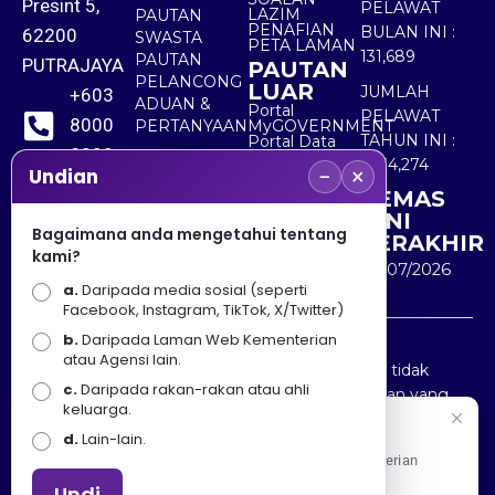
Presint 5,
PELAWAT
LAZIM
PAUTAN
PENAFIAN
BULAN INI :
62200
SWASTA
PETA LAMAN
131,689
PAUTAN
PUTRAJAYA
PAUTAN
PELANCONG
LUAR
JUMLAH
+603
ADUAN &
Portal
PELAWAT
8000
PERTANYAAN
MyGOVERNMENT
TAHUN INI :
Portal Data
8000
Terbuka
5,534,274
−
×
Sektor Awam
Undian
KEMAS
+603
KINI
8891
Bagaimana anda mengetahui tentang
TERAKHIR
kami?
7100
30/07/2026
a.
Daripada media sosial (seperti
Facebook, Instagram, TikTok, X/Twitter)
b.
Daripada Laman Web Kementerian
Penafian : Kerajaan Malaysia dan Kementerian
atau Agensi lain.
Pelancongan Seni dan Budaya (MOTAC) adalah tidak
c.
Daripada rakan-rakan atau ahli
bertanggungjawab atas kehilangan atau kerugian yang
keluarga.
disebabkan oleh penggunaan mana-mana maklumat
Selamat Datang
d.
Lain-lain.
yang diperolehi dari portal ini.
Apa Khabar! Selamat datang ke Portal Rasmi Kementerian
Pelancongan, Seni dan Budaya
Undi