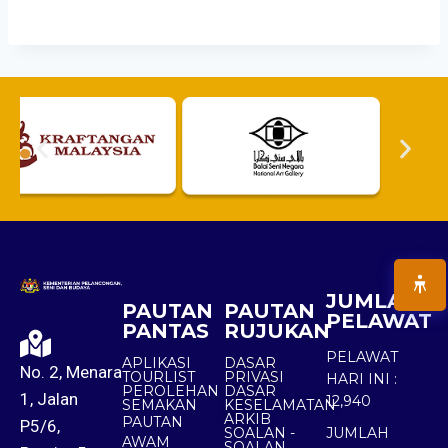
JUMLAH
PAUTAN
PAUTAN
PELAWAT
PANTAS
RUJUKAN
PELAWAT
APLIKASI
DASAR
No. 2, Menara
TOURLIST
PRIVASI
HARI INI :
PEROLEHAN
DASAR
1, Jalan
12,940
SEMAKAN
KESELAMATAN
ARKIB
PAUTAN
P5/6,
SOALAN -
JUMLAH
AWAM
SOALAN