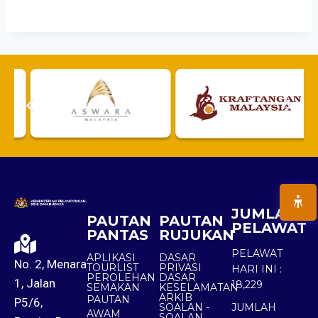
JUMLAH
PAUTAN
PAUTAN
PELAWAT
PANTAS
RUJUKAN
PELAWAT
APLIKASI
DASAR
No. 2, Menara
TOURLIST
PRIVASI
HARI INI :
PEROLEHAN
DASAR
1, Jalan
18,229
SEMAKAN
KESELAMATAN
ARKIB
PAUTAN
P5/6,
SOALAN -
JUMLAH
AWAM
SOALAN