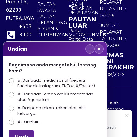
Presint 5,
PELAWAT
LAZIM
PAUTAN
PENAFIAN
BULAN INI :
62200
SWASTA
PETA LAMAN
162,715
PAUTAN
PUTRAJAYA
PAUTAN
PELANCONG
LUAR
JUMLAH
+603
ADUAN &
Portal
PELAWAT
8000
PERTANYAAN
MyGOVERNMENT
TAHUN INI :
Portal Data
8000
Terbuka
5,565,300
−
×
Sektor Awam
Undian
KEMAS
+603
KINI
8891
Bagaimana anda mengetahui tentang
TERAKHIR
kami?
7100
10/08/2026
a.
Daripada media sosial (seperti
Facebook, Instagram, TikTok, X/Twitter)
b.
Daripada Laman Web Kementerian
Penafian : Kerajaan Malaysia dan Kementerian
atau Agensi lain.
Pelancongan Seni dan Budaya (MOTAC) adalah tidak
c.
Daripada rakan-rakan atau ahli
bertanggungjawab atas kehilangan atau kerugian yang
keluarga.
disebabkan oleh penggunaan mana-mana maklumat
Selamat Datang
d.
Lain-lain.
yang diperolehi dari portal ini.
Apa Khabar! Selamat datang ke Portal Rasmi Kementerian
Pelancongan, Seni dan Budaya
Undi