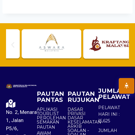
JUMLAH
PAUTAN
PAUTAN
PELAWAT
PANTAS
RUJUKAN
PELAWAT
APLIKASI
DASAR
No. 2, Menara
TOURLIST
PRIVASI
HARI INI :
PEROLEHAN
DASAR
1, Jalan
15,625
SEMAKAN
KESELAMATAN
ARKIB
PAUTAN
P5/6,
SOALAN -
JUMLAH
AWAM
SOALAN