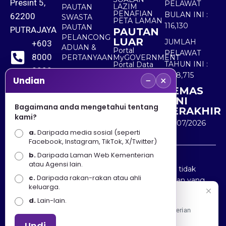
Presint 5,
PELAWAT
LAZIM
PAUTAN
PENAFIAN
BULAN INI :
62200
SWASTA
PETA LAMAN
116,130
PAUTAN
PUTRAJAYA
PAUTAN
PELANCONG
LUAR
JUMLAH
+603
ADUAN &
Portal
PELAWAT
8000
PERTANYAAN
MyGOVERNMENT
TAHUN INI :
Portal Data
8000
Terbuka
5,518,715
−
×
Sektor Awam
Undian
KEMAS
+603
KINI
8891
Bagaimana anda mengetahui tentang
TERAKHIR
kami?
7100
30/07/2026
a.
Daripada media sosial (seperti
Facebook, Instagram, TikTok, X/Twitter)
b.
Daripada Laman Web Kementerian
Penafian : Kerajaan Malaysia dan Kementerian
atau Agensi lain.
Pelancongan Seni dan Budaya (MOTAC) adalah tidak
c.
Daripada rakan-rakan atau ahli
bertanggungjawab atas kehilangan atau kerugian yang
keluarga.
disebabkan oleh penggunaan mana-mana maklumat
Selamat Datang
d.
Lain-lain.
yang diperolehi dari portal ini.
Apa Khabar! Selamat datang ke Portal Rasmi Kementerian
Pelancongan, Seni dan Budaya
Undi