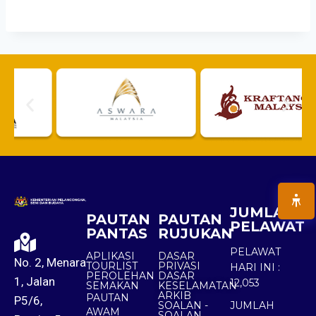
JUMLAH
PAUTAN
PAUTAN
PELAWAT
PANTAS
RUJUKAN
PELAWAT
APLIKASI
DASAR
No. 2, Menara
TOURLIST
PRIVASI
HARI INI :
PEROLEHAN
DASAR
1, Jalan
12,053
SEMAKAN
KESELAMATAN
ARKIB
PAUTAN
P5/6,
SOALAN -
JUMLAH
AWAM
SOALAN