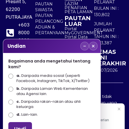
Presint 5,
PELAWAT
LAZIM
PAUTAN
PENAFIAN
BULAN INI :
62200
SWASTA
PETA LAMAN
130,802
PAUTAN
PUTRAJAYA
PAUTAN
PELANCONG
LUAR
JUMLAH
+603
ADUAN &
Portal
PELAWAT
8000
PERTANYAAN
MyGOVERNMENT
TAHUN INI :
Portal Data
8000
Terbuka
5,533,387
−
×
Sektor Awam
Undian
KEMAS
+603
KINI
8891
Bagaimana anda mengetahui tentang
TERAKHIR
kami?
7100
30/07/2026
a.
Daripada media sosial (seperti
Facebook, Instagram, TikTok, X/Twitter)
b.
Daripada Laman Web Kementerian
Penafian : Kerajaan Malaysia dan Kementerian
atau Agensi lain.
Pelancongan Seni dan Budaya (MOTAC) adalah tidak
c.
Daripada rakan-rakan atau ahli
bertanggungjawab atas kehilangan atau kerugian yang
keluarga.
disebabkan oleh penggunaan mana-mana maklumat
Selamat Datang
d.
Lain-lain.
yang diperolehi dari portal ini.
Apa Khabar! Selamat datang ke Portal Rasmi Kementerian
Pelancongan, Seni dan Budaya
Undi