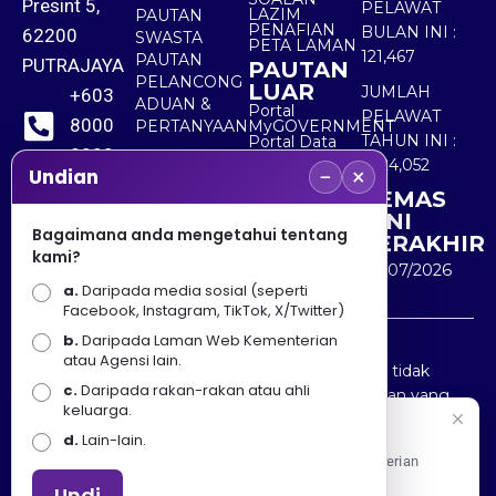
Presint 5,
PELAWAT
LAZIM
PAUTAN
PENAFIAN
BULAN INI :
62200
SWASTA
PETA LAMAN
121,467
PAUTAN
PUTRAJAYA
PAUTAN
PELANCONG
LUAR
JUMLAH
+603
ADUAN &
Portal
PELAWAT
8000
PERTANYAAN
MyGOVERNMENT
TAHUN INI :
Portal Data
8000
Terbuka
5,524,052
−
×
Sektor Awam
Undian
KEMAS
+603
KINI
8891
Bagaimana anda mengetahui tentang
TERAKHIR
kami?
7100
30/07/2026
a.
Daripada media sosial (seperti
Facebook, Instagram, TikTok, X/Twitter)
b.
Daripada Laman Web Kementerian
Penafian : Kerajaan Malaysia dan Kementerian
atau Agensi lain.
Pelancongan Seni dan Budaya (MOTAC) adalah tidak
c.
Daripada rakan-rakan atau ahli
bertanggungjawab atas kehilangan atau kerugian yang
keluarga.
disebabkan oleh penggunaan mana-mana maklumat
Selamat Datang
d.
Lain-lain.
yang diperolehi dari portal ini.
Apa Khabar! Selamat datang ke Portal Rasmi Kementerian
Pelancongan, Seni dan Budaya
Undi