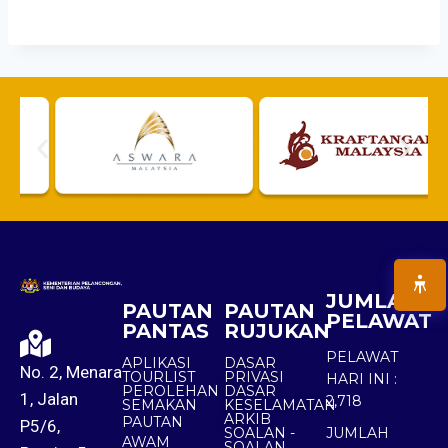
JUMLAH
PAUTAN
PAUTAN
PELAWAT
PANTAS
RUJUKAN
PELAWAT
APLIKASI
DASAR
No. 2, Menara
TOURLIST
PRIVASI
HARI INI :
PEROLEHAN
DASAR
1, Jalan
2,718
SEMAKAN
KESELAMATAN
ARKIB
PAUTAN
P5/6,
SOALAN -
JUMLAH
AWAM
SOALAN