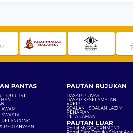
AN PANTAS
PAUTAN RUJUKAN
I TOURLIST
DASAR PRIVASI
EHAN
DASAR KESELAMATAN
AN
ARKIB
SOALAN - SOALAN LAZIM
N AWAM
PENAFIAN
 SWASTA
PETA LAMAN
N PELANCONG
PAUTAN LUAR
& PERTANYAAN
Portal MyGOVERNMENT
Portal Data Terbuka Sektor Aw