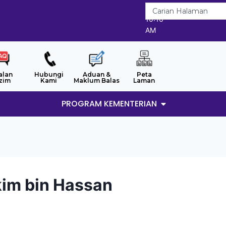
8/8/2026
10:16
AM
alan
Hubungi
Aduan &
Peta
zim
Kami
Maklum Balas
Laman
PROGRAM KEMENTERIAN
im bin Hassan