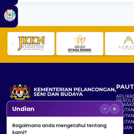
PAUT
APLIKAS
PEROL
SEMAK
−
×
Undian
PAUTA
No. 2, Menara 1, Jalan P5/6, Presint 5,
PAUTAN
62200 PUTRAJAYA
PAUTA
Bagaimana anda mengetahui tentang
ADUAN 
+603 8000 8000
kami?