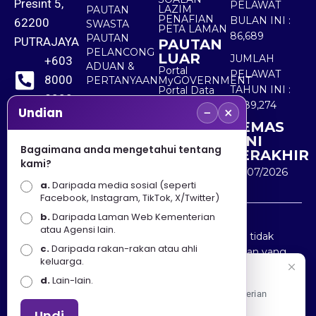
Presint 5,
PELAWAT
LAZIM
PAUTAN
PENAFIAN
BULAN INI :
62200
SWASTA
PETA LAMAN
86,689
PAUTAN
PUTRAJAYA
PAUTAN
PELANCONG
LUAR
JUMLAH
+603
ADUAN &
Portal
PELAWAT
8000
PERTANYAAN
MyGOVERNMENT
TAHUN INI :
Portal Data
8000
Terbuka
5,489,274
−
×
Sektor Awam
Undian
KEMAS
+603
KINI
8891
Bagaimana anda mengetahui tentang
TERAKHIR
kami?
7100
30/07/2026
a.
Daripada media sosial (seperti
Facebook, Instagram, TikTok, X/Twitter)
b.
Daripada Laman Web Kementerian
Penafian : Kerajaan Malaysia dan Kementerian
atau Agensi lain.
Pelancongan Seni dan Budaya (MOTAC) adalah tidak
c.
Daripada rakan-rakan atau ahli
bertanggungjawab atas kehilangan atau kerugian yang
keluarga.
disebabkan oleh penggunaan mana-mana maklumat
Selamat Datang
d.
Lain-lain.
yang diperolehi dari portal ini.
Apa Khabar! Selamat datang ke Portal Rasmi Kementerian
Pelancongan, Seni dan Budaya
Undi