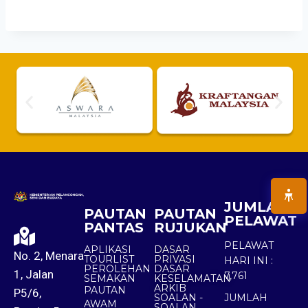
JUMLAH
PAUTAN
PAUTAN
PELAWAT
PANTAS
RUJUKAN
PELAWAT
APLIKASI
DASAR
No. 2, Menara
TOURLIST
PRIVASI
HARI INI :
PEROLEHAN
DASAR
1, Jalan
7,761
SEMAKAN
KESELAMATAN
ARKIB
PAUTAN
P5/6,
SOALAN -
JUMLAH
AWAM
SOALAN