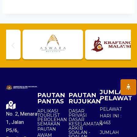
JUMLAH
PAUTAN
PAUTAN
PELAWAT
PANTAS
RUJUKAN
PELAWAT
APLIKASI
DASAR
No. 2, Menara
TOURLIST
PRIVASI
HARI INI :
PEROLEHAN
DASAR
1, Jalan
7,463
SEMAKAN
KESELAMATAN
ARKIB
PAUTAN
P5/6,
SOALAN -
JUMLAH
AWAM
SOALAN