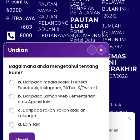
Presint 5,
PELAWAT
LAZIM
PAUTAN
PENAFIAN
BULAN INI :
62200
SWASTA
PETA LAMAN
126,212
PAUTAN
PUTRAJAYA
PAUTAN
PELANCONG
LUAR
JUMLAH
+603
ADUAN &
Portal
PELAWAT
8000
PERTANYAAN
MyGOVERNMENT
TAHUN INI :
Portal Data
8000
Terbuka
5,528,797
−
×
Sektor Awam
Undian
KEMAS
+603
KINI
8891
Bagaimana anda mengetahui tentang
TERAKHIR
kami?
7100
30/07/2026
a.
Daripada media sosial (seperti
Facebook, Instagram, TikTok, X/Twitter)
b.
Daripada Laman Web Kementerian
Penafian : Kerajaan Malaysia dan Kementerian
atau Agensi lain.
Pelancongan Seni dan Budaya (MOTAC) adalah tidak
c.
Daripada rakan-rakan atau ahli
bertanggungjawab atas kehilangan atau kerugian yang
keluarga.
disebabkan oleh penggunaan mana-mana maklumat
Selamat Datang
d.
Lain-lain.
yang diperolehi dari portal ini.
Apa Khabar! Selamat datang ke Portal Rasmi Kementerian
Pelancongan, Seni dan Budaya
Undi