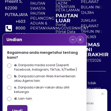
Presint 5,
PELAWAT
LAZIM
PAUTAN
PENAFIAN
BULAN INI :
62200
SWASTA
PETA LAMAN
124,384
PAUTAN
PUTRAJAYA
PAUTAN
PELANCONG
LUAR
JUMLAH
+603
ADUAN &
Portal
PELAWAT
8000
PERTANYAAN
MyGOVERNMENT
TAHUN INI :
Portal Data
8000
Terbuka
5,526,969
−
×
Sektor Awam
Undian
KEMAS
+603
KINI
8891
Bagaimana anda mengetahui tentang
TERAKHIR
kami?
7100
30/07/2026
a.
Daripada media sosial (seperti
Facebook, Instagram, TikTok, X/Twitter)
b.
Daripada Laman Web Kementerian
Penafian : Kerajaan Malaysia dan Kementerian
atau Agensi lain.
Pelancongan Seni dan Budaya (MOTAC) adalah tidak
c.
Daripada rakan-rakan atau ahli
bertanggungjawab atas kehilangan atau kerugian yang
keluarga.
disebabkan oleh penggunaan mana-mana maklumat
Selamat Datang
d.
Lain-lain.
yang diperolehi dari portal ini.
Apa Khabar! Selamat datang ke Portal Rasmi Kementerian
Pelancongan, Seni dan Budaya
Undi