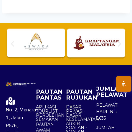
JUMLAH
PAUTAN
PAUTAN
PELAWAT
PANTAS
RUJUKAN
PELAWAT
APLIKASI
DASAR
No. 2, Menara
TOURLIST
PRIVASI
HARI INI :
PEROLEHAN
DASAR
1, Jalan
5,635
SEMAKAN
KESELAMATAN
ARKIB
PAUTAN
P5/6,
SOALAN -
JUMLAH
AWAM
SOALAN