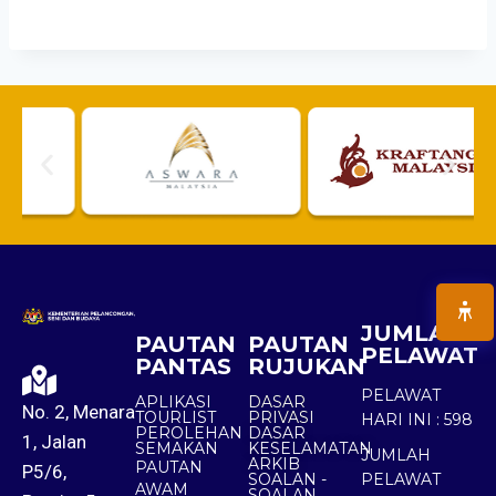
JUMLAH
PAUTAN
PAUTAN
PELAWAT
PANTAS
RUJUKAN
PELAWAT
APLIKASI
DASAR
No. 2, Menara
TOURLIST
PRIVASI
HARI INI :
598
PEROLEHAN
DASAR
1, Jalan
SEMAKAN
KESELAMATAN
JUMLAH
ARKIB
PAUTAN
P5/6,
SOALAN -
PELAWAT
AWAM
SOALAN