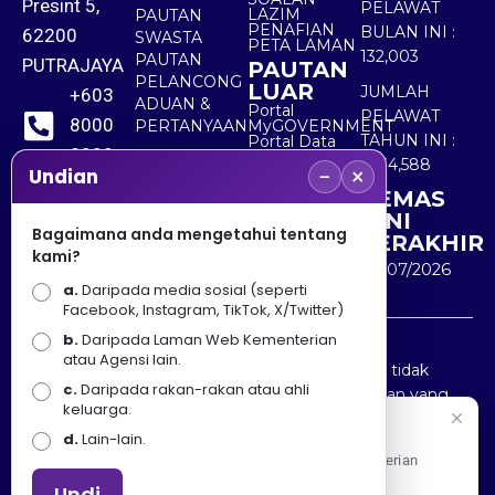
Presint 5,
PELAWAT
LAZIM
PAUTAN
PENAFIAN
BULAN INI :
62200
SWASTA
PETA LAMAN
132,003
PAUTAN
PUTRAJAYA
PAUTAN
PELANCONG
LUAR
JUMLAH
+603
ADUAN &
Portal
PELAWAT
8000
PERTANYAAN
MyGOVERNMENT
TAHUN INI :
Portal Data
8000
Terbuka
5,534,588
−
×
Sektor Awam
Undian
KEMAS
+603
KINI
8891
Bagaimana anda mengetahui tentang
TERAKHIR
kami?
7100
30/07/2026
a.
Daripada media sosial (seperti
Facebook, Instagram, TikTok, X/Twitter)
b.
Daripada Laman Web Kementerian
Penafian : Kerajaan Malaysia dan Kementerian
atau Agensi lain.
Pelancongan Seni dan Budaya (MOTAC) adalah tidak
c.
Daripada rakan-rakan atau ahli
bertanggungjawab atas kehilangan atau kerugian yang
keluarga.
disebabkan oleh penggunaan mana-mana maklumat
Selamat Datang
d.
Lain-lain.
yang diperolehi dari portal ini.
Apa Khabar! Selamat datang ke Portal Rasmi Kementerian
Pelancongan, Seni dan Budaya
Undi