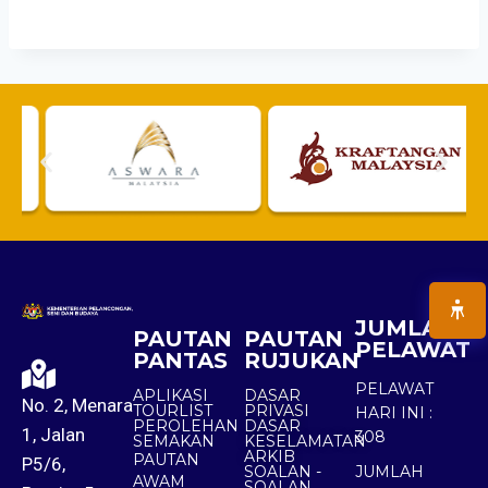
JUMLAH
PAUTAN
PAUTAN
PELAWAT
PANTAS
RUJUKAN
PELAWAT
APLIKASI
DASAR
No. 2, Menara
TOURLIST
PRIVASI
HARI INI :
PEROLEHAN
DASAR
1, Jalan
308
SEMAKAN
KESELAMATAN
ARKIB
PAUTAN
P5/6,
SOALAN -
JUMLAH
AWAM
SOALAN