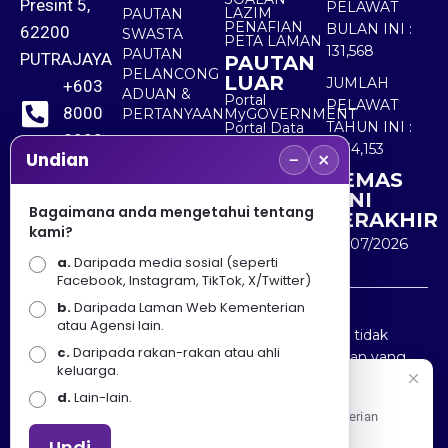
Presint 5,
PELAWAT
LAZIM
PAUTAN
PENAFIAN
BULAN INI :
62200
SWASTA
PETA LAMAN
131,568
PAUTAN
PUTRAJAYA
PAUTAN
PELANCONG
LUAR
JUMLAH
+603
ADUAN &
Portal
PELAWAT
8000
PERTANYAAN
MyGOVERNMENT
TAHUN INI :
Portal Data
8000
Terbuka
5,534,153
−
×
Sektor Awam
Undian
KEMAS
+603
KINI
8891
Bagaimana anda mengetahui tentang
TERAKHIR
kami?
7100
30/07/2026
a.
Daripada media sosial (seperti
Facebook, Instagram, TikTok, X/Twitter)
b.
Daripada Laman Web Kementerian
Penafian : Kerajaan Malaysia dan Kementerian
atau Agensi lain.
Pelancongan Seni dan Budaya (MOTAC) adalah tidak
c.
Daripada rakan-rakan atau ahli
bertanggungjawab atas kehilangan atau kerugian yang
keluarga.
disebabkan oleh penggunaan mana-mana maklumat
Selamat Datang
d.
Lain-lain.
yang diperolehi dari portal ini.
Apa Khabar! Selamat datang ke Portal Rasmi Kementerian
Pelancongan, Seni dan Budaya
Undi