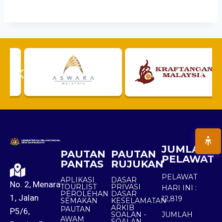
JUMLAH
PAUTAN
PAUTAN
PELAWAT
PANTAS
RUJUKAN
PELAWAT
APLIKASI
DASAR
No. 2, Menara
TOURLIST
PRIVASI
HARI INI :
PEROLEHAN
DASAR
1, Jalan
12,819
SEMAKAN
KESELAMATAN
ARKIB
PAUTAN
P5/6,
SOALAN -
JUMLAH
AWAM
SOALAN