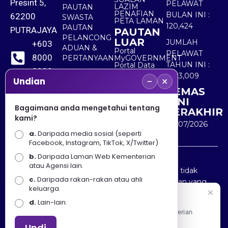
Presint 5,
PELAWAT
LAZIM
PAUTAN
PENAFIAN
BULAN INI :
62200
SWASTA
PETA LAMAN
120,424
PAUTAN
PUTRAJAYA
PAUTAN
PELANCONG
LUAR
JUMLAH
+603
ADUAN &
Portal
PELAWAT
8000
PERTANYAAN
MyGOVERNMENT
TAHUN INI :
Portal Data
8000
Terbuka
5,523,009
−
×
Sektor Awam
Undian
KEMAS
+603
KINI
8891
Bagaimana anda mengetahui tentang
TERAKHIR
kami?
7100
30/07/2026
a.
Daripada media sosial (seperti
Facebook, Instagram, TikTok, X/Twitter)
b.
Daripada Laman Web Kementerian
Penafian : Kerajaan Malaysia dan Kementerian
atau Agensi lain.
Pelancongan Seni dan Budaya (MOTAC) adalah tidak
c.
Daripada rakan-rakan atau ahli
bertanggungjawab atas kehilangan atau kerugian yang
keluarga.
disebabkan oleh penggunaan mana-mana maklumat
Selamat Datang
d.
Lain-lain.
yang diperolehi dari portal ini.
Apa Khabar! Selamat datang ke Portal Rasmi Kementerian
Pelancongan, Seni dan Budaya
Undi