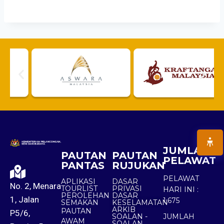
JUMLAH
PAUTAN
PAUTAN
PELAWAT
PANTAS
RUJUKAN
PELAWAT
APLIKASI
DASAR
No. 2, Menara
TOURLIST
PRIVASI
HARI INI :
PEROLEHAN
DASAR
1, Jalan
1,675
SEMAKAN
KESELAMATAN
ARKIB
PAUTAN
P5/6,
SOALAN -
JUMLAH
AWAM
SOALAN