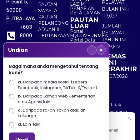
Presint 5,
PELAWAT
LAZIM
PAUTAN
PENAFIAN
BULAN INI :
62200
SWASTA
PETA LAMAN
117,037
PAUTAN
PUTRAJAYA
PAUTAN
PELANCONG
LUAR
JUMLAH
+603
ADUAN &
Portal
PELAWAT
8000
PERTANYAAN
MyGOVERNMENT
TAHUN INI :
Portal Data
8000
Terbuka
5,519,622
−
×
Sektor Awam
Undian
KEMAS
+603
KINI
8891
Bagaimana anda mengetahui tentang
TERAKHIR
kami?
7100
30/07/2026
a.
Daripada media sosial (seperti
Facebook, Instagram, TikTok, X/Twitter)
b.
Daripada Laman Web Kementerian
Penafian : Kerajaan Malaysia dan Kementerian
atau Agensi lain.
Pelancongan Seni dan Budaya (MOTAC) adalah tidak
c.
Daripada rakan-rakan atau ahli
bertanggungjawab atas kehilangan atau kerugian yang
keluarga.
disebabkan oleh penggunaan mana-mana maklumat
Selamat Datang
d.
Lain-lain.
yang diperolehi dari portal ini.
Apa Khabar! Selamat datang ke Portal Rasmi Kementerian
Pelancongan, Seni dan Budaya
Undi