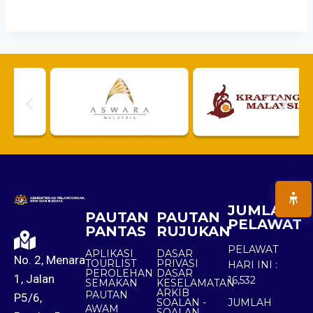
JUMLAH
PAUTAN
PAUTAN
PELAWAT
PANTAS
RUJUKAN
PELAWAT
APLIKASI
DASAR
No. 2, Menara
TOURLIST
PRIVASI
HARI INI :
PEROLEHAN
DASAR
1, Jalan
16,532
SEMAKAN
KESELAMATAN
ARKIB
PAUTAN
P5/6,
SOALAN -
JUMLAH
AWAM
SOALAN