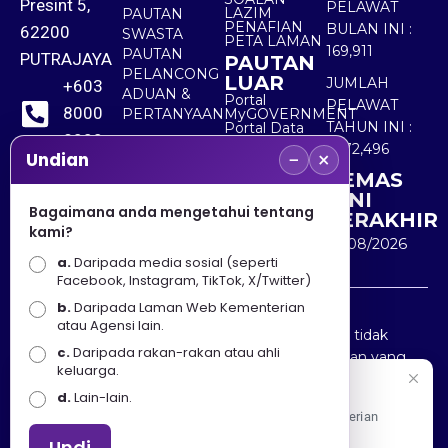
Presint 5,
PELAWAT
LAZIM
PAUTAN
PENAFIAN
BULAN INI :
62200
SWASTA
PETA LAMAN
169,911
PAUTAN
PUTRAJAYA
PAUTAN
PELANCONG
LUAR
JUMLAH
+603
ADUAN &
Portal
PELAWAT
8000
PERTANYAAN
MyGOVERNMENT
TAHUN INI :
Portal Data
8000
Terbuka
5,572,496
−
×
Sektor Awam
Undian
KEMAS
+603
KINI
8891
Bagaimana anda mengetahui tentang
TERAKHIR
kami?
7100
10/08/2026
a.
Daripada media sosial (seperti
Facebook, Instagram, TikTok, X/Twitter)
b.
Daripada Laman Web Kementerian
Penafian : Kerajaan Malaysia dan Kementerian
atau Agensi lain.
Pelancongan Seni dan Budaya (MOTAC) adalah tidak
c.
Daripada rakan-rakan atau ahli
bertanggungjawab atas kehilangan atau kerugian yang
keluarga.
disebabkan oleh penggunaan mana-mana maklumat
Selamat Datang
d.
Lain-lain.
yang diperolehi dari portal ini.
Apa Khabar! Selamat datang ke Portal Rasmi Kementerian
Pelancongan, Seni dan Budaya
Undi