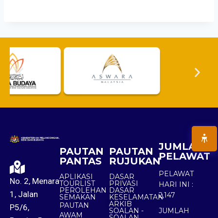
JUMLAH
PAUTAN
PAUTAN
PELAWAT
PANTAS
RUJUKAN
PELAWAT
APLIKASI
DASAR
No. 2, Menara
TOURLIST
PRIVASI
HARI INI :
PEROLEHAN
DASAR
1, Jalan
2,147
SEMAKAN
KESELAMATAN
ARKIB
PAUTAN
P5/6,
SOALAN -
JUMLAH
AWAM
SOALAN