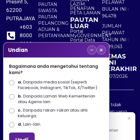
Presint 5,
PELAWAT
LAZIM
PAUTAN
PENAFIAN
BULAN INI :
62200
SWASTA
PETA LAMAN
96,478
PAUTAN
PUTRAJAYA
PAUTAN
PELANCONG
LUAR
JUMLAH
+603
ADUAN &
Portal
PELAWAT
8000
PERTANYAAN
MyGOVERNMENT
TAHUN INI :
Portal Data
8000
Terbuka
5,499,063
−
×
Sektor Awam
Undian
KEMAS
+603
KINI
8891
Bagaimana anda mengetahui tentang
TERAKHIR
kami?
7100
30/07/2026
a.
Daripada media sosial (seperti
Facebook, Instagram, TikTok, X/Twitter)
b.
Daripada Laman Web Kementerian
Penafian : Kerajaan Malaysia dan Kementerian
atau Agensi lain.
Pelancongan Seni dan Budaya (MOTAC) adalah tidak
c.
Daripada rakan-rakan atau ahli
bertanggungjawab atas kehilangan atau kerugian yang
keluarga.
disebabkan oleh penggunaan mana-mana maklumat
Selamat Datang
d.
Lain-lain.
yang diperolehi dari portal ini.
Apa Khabar! Selamat datang ke Portal Rasmi Kementerian
Pelancongan, Seni dan Budaya
Undi