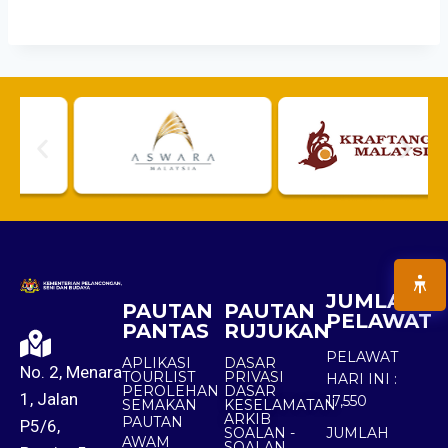
JUMLAH
PAUTAN
PAUTAN
PELAWAT
PANTAS
RUJUKAN
PELAWAT
APLIKASI
DASAR
No. 2, Menara
TOURLIST
PRIVASI
HARI INI :
PEROLEHAN
DASAR
1, Jalan
17,550
SEMAKAN
KESELAMATAN
ARKIB
PAUTAN
P5/6,
SOALAN -
JUMLAH
AWAM
SOALAN