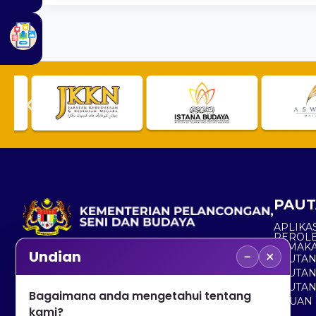
PAUT
APLIKAS
PEROL
SEMAK
−
×
Undian
PAUTA
No. 2, Menara 1, Jalan P5/6, Presint 5,
PAUTAN
62200 PUTRAJAYA
PAUTA
Bagaimana anda mengetahui tentang
ADUAN 
+603 8000 8000
kami?