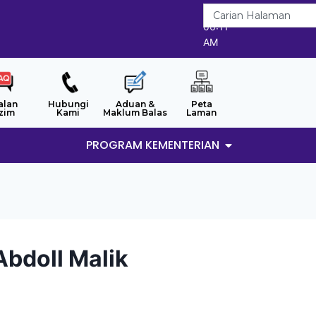
7/8/2026
06:11
AM
alan
Hubungi
Aduan &
Peta
zim
Kami
Maklum Balas
Laman
PROGRAM KEMENTERIAN
bdoll Malik