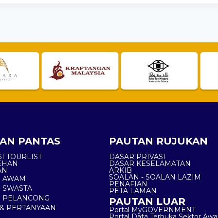
AN PANTAS
PAUTAN RUJUKAN
I TOURLIST
DASAR PRIVASI
EHAN
DASAR KESELAMATAN
AN
ARKIB
SOALAN - SOALAN LAZIM
N AWAM
PENAFIAN
 SWASTA
PETA LAMAN
N PELANCONG
PAUTAN LUAR
& PERTANYAAN
Portal MyGOVERNMENT
Portal Data Terbuka Sektor Aw