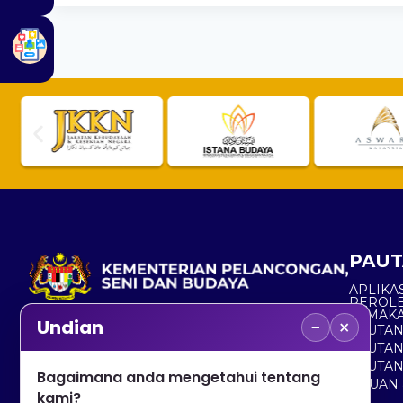
PAUT
APLIKAS
PEROL
SEMAK
−
×
Undian
PAUTA
No. 2, Menara 1, Jalan P5/6, Presint 5,
PAUTAN
62200 PUTRAJAYA
PAUTA
Bagaimana anda mengetahui tentang
ADUAN 
+603 8000 8000
kami?