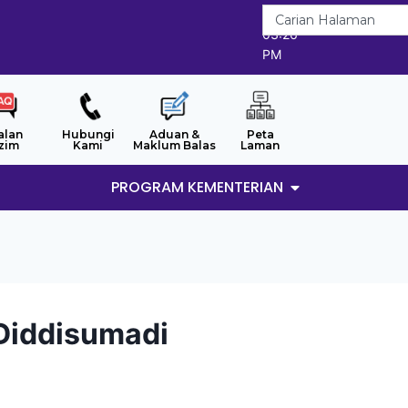
8/8/2026
03:26
PM
alan
Hubungi
Aduan &
Peta
zim
Kami
Maklum Balas
Laman
PROGRAM KEMENTERIAN
Diddisumadi