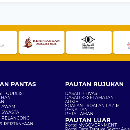
AN PANTAS
PAUTAN RUJUKAN
I TOURLIST
DASAR PRIVASI
EHAN
DASAR KESELAMATAN
AN
ARKIB
SOALAN - SOALAN LAZIM
N AWAM
PENAFIAN
 SWASTA
PETA LAMAN
N PELANCONG
PAUTAN LUAR
& PERTANYAAN
Portal MyGOVERNMENT
Portal Data Terbuka Sektor Aw