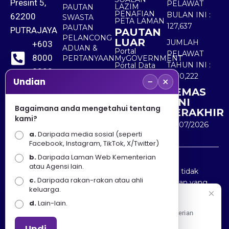
Presint 5,
PELAWAT
LAZIM
PAUTAN
PENAFIAN
BULAN INI :
62200
SWASTA
PETA LAMAN
127,637
PAUTAN
PUTRAJAYA
PAUTAN
PELANCONG
LUAR
JUMLAH
+603
ADUAN &
Portal
PELAWAT
8000
PERTANYAAN
MyGOVERNMENT
TAHUN INI :
Portal Data
8000
Terbuka
5,530,222
−
×
Sektor Awam
Undian
KEMAS
+603
KINI
8891
Bagaimana anda mengetahui tentang
TERAKHIR
kami?
7100
30/07/2026
a.
Daripada media sosial (seperti
Facebook, Instagram, TikTok, X/Twitter)
b.
Daripada Laman Web Kementerian
Penafian : Kerajaan Malaysia dan Kementerian
atau Agensi lain.
Pelancongan Seni dan Budaya (MOTAC) adalah tidak
c.
Daripada rakan-rakan atau ahli
bertanggungjawab atas kehilangan atau kerugian yang
keluarga.
disebabkan oleh penggunaan mana-mana maklumat
Selamat Datang
d.
Lain-lain.
yang diperolehi dari portal ini.
Apa Khabar! Selamat datang ke Portal Rasmi Kementerian
Pelancongan, Seni dan Budaya
Undi