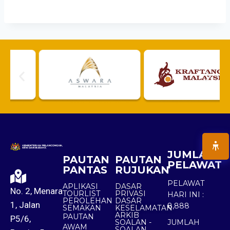
JUMLAH
PAUTAN
PAUTAN
PELAWAT
PANTAS
RUJUKAN
PELAWAT
APLIKASI
DASAR
No. 2, Menara
TOURLIST
PRIVASI
HARI INI :
PEROLEHAN
DASAR
1, Jalan
8,888
SEMAKAN
KESELAMATAN
ARKIB
PAUTAN
P5/6,
SOALAN -
JUMLAH
AWAM
SOALAN