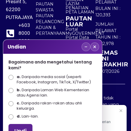
Presint 5,
PELAWAT
LAZIM
PAUTAN
PENAFIAN
BULAN INI :
62200
SWASTA
PETA LAMAN
120,393
PAUTAN
PUTRAJAYA
PAUTAN
PELANCONG
LUAR
JUMLAH
+603
ADUAN &
Portal
PELAWAT
8000
PERTANYAAN
MyGOVERNMENT
TAHUN INI :
Portal Data
8000
Terbuka
5,522,978
−
×
Sektor Awam
Undian
KEMAS
+603
KINI
8891
Bagaimana anda mengetahui tentang
TERAKHIR
kami?
7100
30/07/2026
a.
Daripada media sosial (seperti
Facebook, Instagram, TikTok, X/Twitter)
b.
Daripada Laman Web Kementerian
Penafian : Kerajaan Malaysia dan Kementerian
atau Agensi lain.
Pelancongan Seni dan Budaya (MOTAC) adalah tidak
c.
Daripada rakan-rakan atau ahli
bertanggungjawab atas kehilangan atau kerugian yang
keluarga.
disebabkan oleh penggunaan mana-mana maklumat
Selamat Datang
d.
Lain-lain.
yang diperolehi dari portal ini.
Apa Khabar! Selamat datang ke Portal Rasmi Kementerian
Pelancongan, Seni dan Budaya
Undi