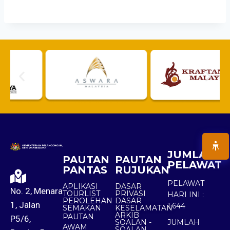
JUMLAH
PAUTAN
PAUTAN
PELAWAT
PANTAS
RUJUKAN
PELAWAT
APLIKASI
DASAR
No. 2, Menara
TOURLIST
PRIVASI
HARI INI :
PEROLEHAN
DASAR
1, Jalan
1,644
SEMAKAN
KESELAMATAN
ARKIB
PAUTAN
P5/6,
SOALAN -
JUMLAH
AWAM
SOALAN