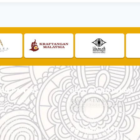
AN PANTAS
PAUTAN RUJUKAN
I TOURLIST
DASAR PRIVASI
EHAN
DASAR KESELAMATAN
AN
ARKIB
SOALAN - SOALAN LAZIM
N AWAM
PENAFIAN
 SWASTA
PETA LAMAN
N PELANCONG
PAUTAN LUAR
& PERTANYAAN
Portal MyGOVERNMENT
Portal Data Terbuka Sektor Aw