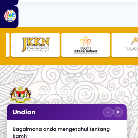
PAUT
APLIKAS
PEROL
SEMAK
−
×
Undian
PAUTA
No. 2, Menara 1, Jalan P5/6, Presint 5,
PAUTAN
62200 PUTRAJAYA
PAUTA
Bagaimana anda mengetahui tentang
ADUAN 
+603 8000 8000
kami?