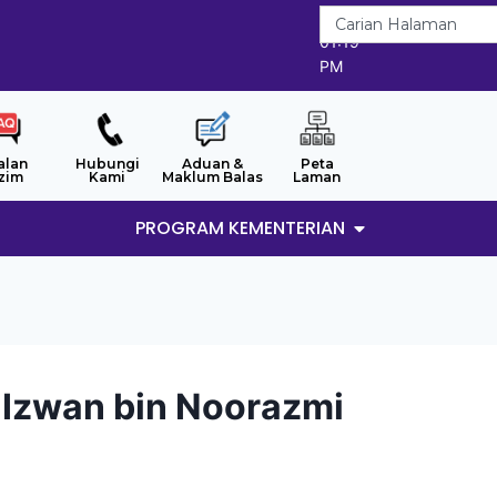
7/8/2026
01:19
PM
alan
Hubungi
Aduan &
Peta
zim
Kami
Maklum Balas
Laman
PROGRAM KEMENTERIAN
Izwan bin Noorazmi