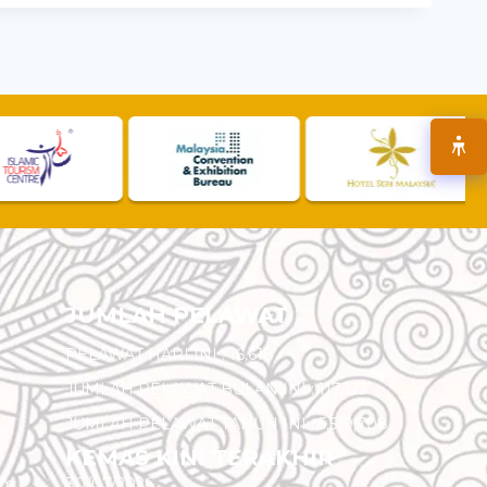
JUMLAH PELAWAT
PELAWAT HARI INI :
16,618
JUMLAH PELAWAT BULAN INI :
117,123
JUMLAH PELAWAT TAHUN INI :
5,519,708
KEMAS KINI TERAKHIR
am
30/07/2026