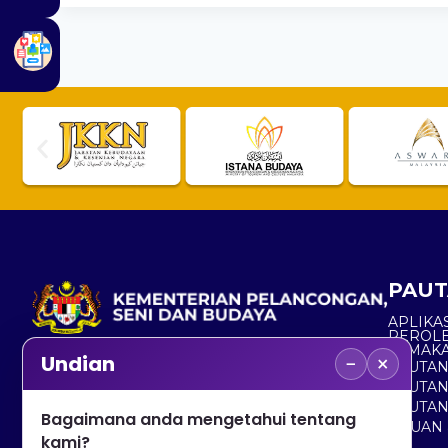
PAUT
APLIKAS
PEROL
SEMAK
−
×
Undian
PAUTA
No. 2, Menara 1, Jalan P5/6, Presint 5,
PAUTAN
62200 PUTRAJAYA
PAUTA
Bagaimana anda mengetahui tentang
ADUAN 
+603 8000 8000
kami?