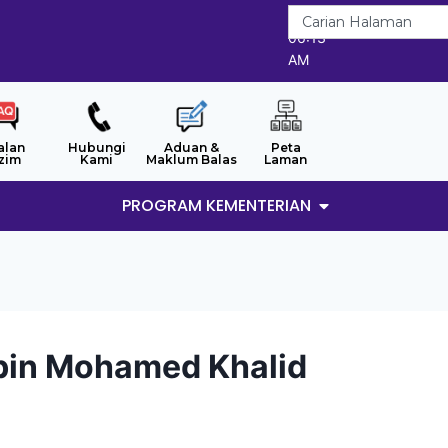
6/8/2026
06:13
AM
alan
Hubungi
Aduan &
Peta
zim
Kami
Maklum Balas
Laman
PROGRAM KEMENTERIAN
bin Mohamed Khalid