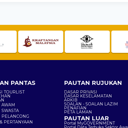
AN PANTAS
PAUTAN RUJUKAN
I TOURLIST
DASAR PRIVASI
EHAN
DASAR KESELAMATAN
AN
ARKIB
SOALAN - SOALAN LAZIM
N AWAM
PENAFIAN
 SWASTA
PETA LAMAN
N PELANCONG
PAUTAN LUAR
& PERTANYAAN
Portal MyGOVERNMENT
Portal Data Terbuka Sektor Aw