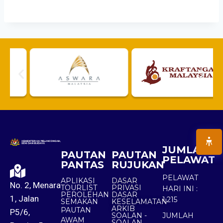
JUMLAH
PAUTAN
PAUTAN
PELAWAT
PANTAS
RUJUKAN
PELAWAT
APLIKASI
DASAR
No. 2, Menara
TOURLIST
PRIVASI
HARI INI :
PEROLEHAN
DASAR
1, Jalan
1,215
SEMAKAN
KESELAMATAN
ARKIB
PAUTAN
P5/6,
SOALAN -
JUMLAH
AWAM
SOALAN