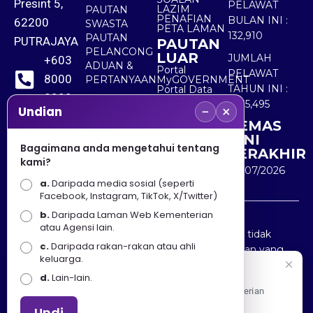
Presint 5,
PELAWAT
LAZIM
PAUTAN
PENAFIAN
BULAN INI :
62200
SWASTA
PETA LAMAN
132,910
PAUTAN
PUTRAJAYA
PAUTAN
PELANCONG
LUAR
JUMLAH
+603
ADUAN &
Portal
PELAWAT
8000
PERTANYAAN
MyGOVERNMENT
TAHUN INI :
Portal Data
8000
Terbuka
5,535,495
−
×
Sektor Awam
Undian
KEMAS
+603
KINI
8891
Bagaimana anda mengetahui tentang
TERAKHIR
kami?
7100
30/07/2026
a.
Daripada media sosial (seperti
Facebook, Instagram, TikTok, X/Twitter)
b.
Daripada Laman Web Kementerian
Penafian : Kerajaan Malaysia dan Kementerian
atau Agensi lain.
Pelancongan Seni dan Budaya (MOTAC) adalah tidak
c.
Daripada rakan-rakan atau ahli
bertanggungjawab atas kehilangan atau kerugian yang
keluarga.
disebabkan oleh penggunaan mana-mana maklumat
Selamat Datang
d.
Lain-lain.
yang diperolehi dari portal ini.
Apa Khabar! Selamat datang ke Portal Rasmi Kementerian
Pelancongan, Seni dan Budaya
Undi