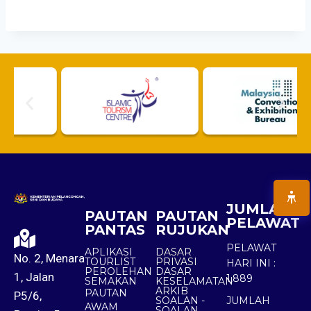
JUMLAH
PAUTAN
PAUTAN
PELAWAT
PANTAS
RUJUKAN
PELAWAT
APLIKASI
DASAR
No. 2, Menara
TOURLIST
PRIVASI
HARI INI :
PEROLEHAN
DASAR
1, Jalan
1,889
SEMAKAN
KESELAMATAN
ARKIB
PAUTAN
P5/6,
SOALAN -
JUMLAH
AWAM
SOALAN