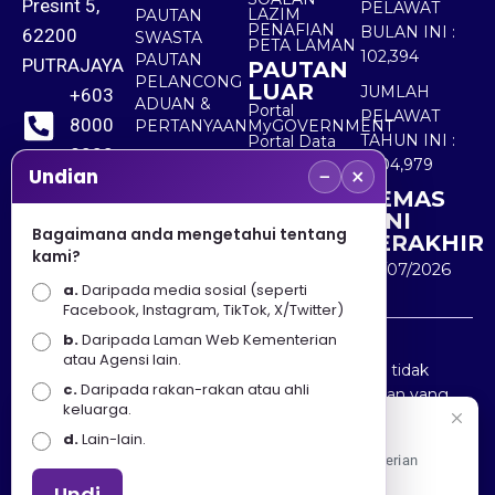
Presint 5,
PELAWAT
LAZIM
PAUTAN
PENAFIAN
BULAN INI :
62200
SWASTA
PETA LAMAN
102,394
PAUTAN
PUTRAJAYA
PAUTAN
PELANCONG
LUAR
JUMLAH
+603
ADUAN &
Portal
PELAWAT
8000
PERTANYAAN
MyGOVERNMENT
TAHUN INI :
Portal Data
8000
Terbuka
5,504,979
−
×
Sektor Awam
Undian
KEMAS
+603
KINI
8891
Bagaimana anda mengetahui tentang
TERAKHIR
kami?
7100
30/07/2026
a.
Daripada media sosial (seperti
Facebook, Instagram, TikTok, X/Twitter)
b.
Daripada Laman Web Kementerian
Penafian : Kerajaan Malaysia dan Kementerian
atau Agensi lain.
Pelancongan Seni dan Budaya (MOTAC) adalah tidak
c.
Daripada rakan-rakan atau ahli
bertanggungjawab atas kehilangan atau kerugian yang
keluarga.
disebabkan oleh penggunaan mana-mana maklumat
Selamat Datang
d.
Lain-lain.
yang diperolehi dari portal ini.
Apa Khabar! Selamat datang ke Portal Rasmi Kementerian
Pelancongan, Seni dan Budaya
Undi