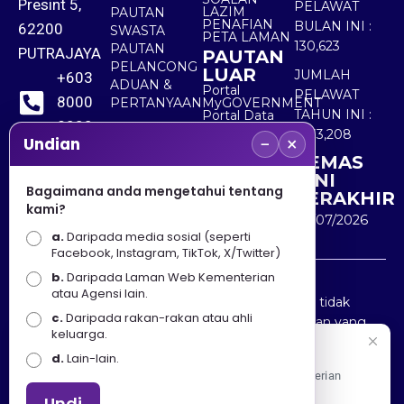
Presint 5,
PELAWAT
LAZIM
PAUTAN
PENAFIAN
BULAN INI :
62200
SWASTA
PETA LAMAN
130,623
PAUTAN
PUTRAJAYA
PAUTAN
PELANCONG
LUAR
JUMLAH
+603
ADUAN &
Portal
PELAWAT
8000
PERTANYAAN
MyGOVERNMENT
TAHUN INI :
Portal Data
8000
Terbuka
5,533,208
−
×
Sektor Awam
Undian
KEMAS
+603
KINI
8891
Bagaimana anda mengetahui tentang
TERAKHIR
kami?
7100
30/07/2026
a.
Daripada media sosial (seperti
Facebook, Instagram, TikTok, X/Twitter)
b.
Daripada Laman Web Kementerian
Penafian : Kerajaan Malaysia dan Kementerian
atau Agensi lain.
Pelancongan Seni dan Budaya (MOTAC) adalah tidak
c.
Daripada rakan-rakan atau ahli
bertanggungjawab atas kehilangan atau kerugian yang
keluarga.
disebabkan oleh penggunaan mana-mana maklumat
Selamat Datang
d.
Lain-lain.
yang diperolehi dari portal ini.
Apa Khabar! Selamat datang ke Portal Rasmi Kementerian
Pelancongan, Seni dan Budaya
Undi