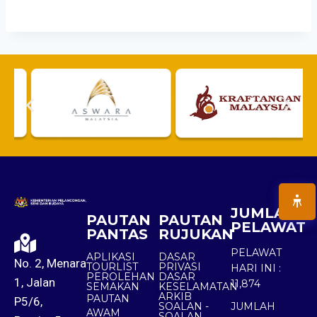
JUMLAH
PAUTAN
PAUTAN
PELAWAT
PANTAS
RUJUKAN
PELAWAT
APLIKASI
DASAR
No. 2, Menara
TOURLIST
PRIVASI
HARI INI :
PEROLEHAN
DASAR
1, Jalan
11,874
SEMAKAN
KESELAMATAN
ARKIB
PAUTAN
P5/6,
SOALAN -
JUMLAH
AWAM
SOALAN