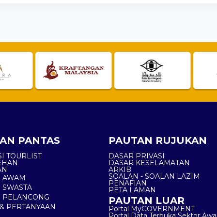
AN PANTAS
PAUTAN RUJUKAN
I TOURLIST
DASAR PRIVASI
EHAN
DASAR KESELAMATAN
AN
ARKIB
SOALAN - SOALAN LAZIM
N AWAM
PENAFIAN
 SWASTA
PETA LAMAN
N PELANCONG
PAUTAN LUAR
& PERTANYAAN
Portal MyGOVERNMENT
Portal Data Terbuka Sektor Aw