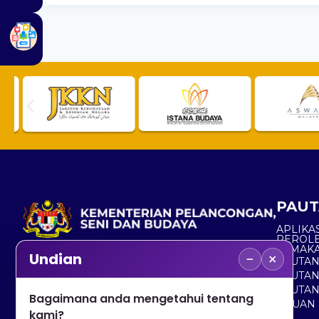
PAUT
APLIKAS
PEROL
SEMAK
−
×
Undian
PAUTA
No. 2, Menara 1, Jalan P5/6, Presint 5,
PAUTAN
62200 PUTRAJAYA
PAUTA
Bagaimana anda mengetahui tentang
ADUAN 
+603 8000 8000
kami?