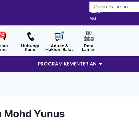
6/8/2026
04:06
AM
alan
Hubungi
Aduan &
Peta
zim
Kami
Maklum Balas
Laman
PROGRAM KEMENTERIAN
in Mohd Yunus