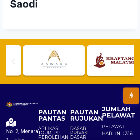
Saodi
JUMLAH
PAUTAN
PAUTAN
PELAWAT
PANTAS
RUJUKAN
PELAWAT
APLIKASI
DASAR
No. 2, Menara
TOURLIST
PRIVASI
HARI INI :
318
PEROLEHAN
DASAR
1, Jalan