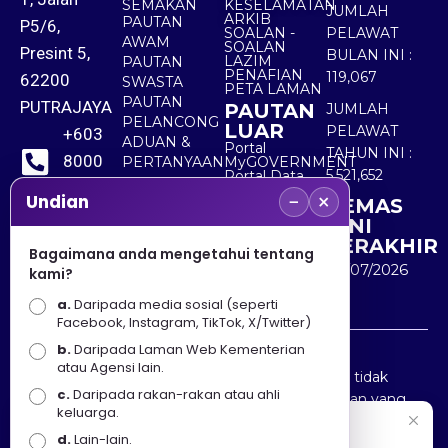
SEMAKAN
KESELAMATAN
JUMLAH
ARKIB
PAUTAN
P5/6,
SOALAN -
PELAWAT
AWAM
SOALAN
Presint 5,
BULAN INI :
LAZIM
PAUTAN
PENAFIAN
119,067
62200
SWASTA
PETA LAMAN
PAUTAN
PUTRAJAYA
PAUTAN
JUMLAH
PELANCONG
LUAR
PELAWAT
+603
ADUAN &
Portal
TAHUN INI :
8000
PERTANYAAN
MyGOVERNMENT
5,521,652
Portal Data
8000
Terbuka
−
×
Undian
KEMAS
Sektor Awam
KINI
+603
TERAKHIR
Bagaimana anda mengetahui tentang
8891
30/07/2026
kami?
7100
a.
Daripada media sosial (seperti
Facebook, Instagram, TikTok, X/Twitter)
b.
Daripada Laman Web Kementerian
Penafian : Kerajaan Malaysia dan Kementerian
atau Agensi lain.
Pelancongan Seni dan Budaya (MOTAC) adalah tidak
c.
Daripada rakan-rakan atau ahli
bertanggungjawab atas kehilangan atau kerugian yang
keluarga.
disebabkan oleh penggunaan mana-mana maklumat
Selamat Datang
d.
Lain-lain.
yang diperolehi dari portal ini.