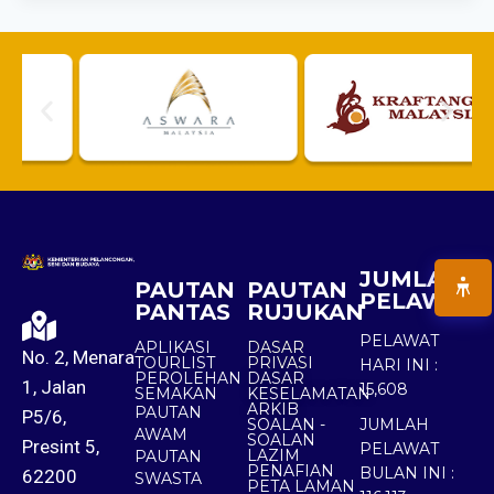
JUMLAH
PAUTAN
PAUTAN
PELAWAT
PANTAS
RUJUKAN
PELAWAT
APLIKASI
DASAR
No. 2, Menara
TOURLIST
PRIVASI
HARI INI :
PEROLEHAN
DASAR
1, Jalan
15,608
SEMAKAN
KESELAMATAN
ARKIB
PAUTAN
P5/6,
SOALAN -
JUMLAH
AWAM
SOALAN
Presint 5,
PELAWAT
LAZIM
PAUTAN
PENAFIAN
BULAN INI :
62200
SWASTA
PETA LAMAN