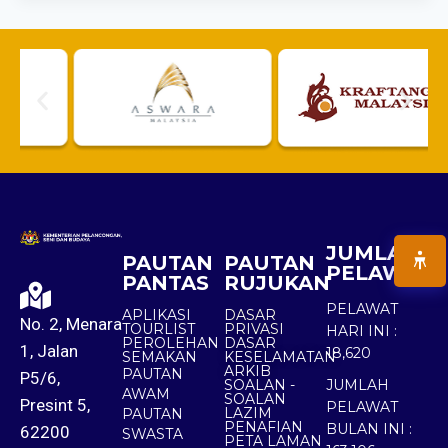
JUMLAH
PAUTAN
PAUTAN
PELAWAT
PANTAS
RUJUKAN
PELAWAT
APLIKASI
DASAR
No. 2, Menara
TOURLIST
PRIVASI
HARI INI :
PEROLEHAN
DASAR
1, Jalan
18,620
SEMAKAN
KESELAMATAN
ARKIB
PAUTAN
P5/6,
SOALAN -
JUMLAH
AWAM
SOALAN
Presint 5,
PELAWAT
LAZIM
PAUTAN
PENAFIAN
BULAN INI :
62200
SWASTA
PETA LAMAN