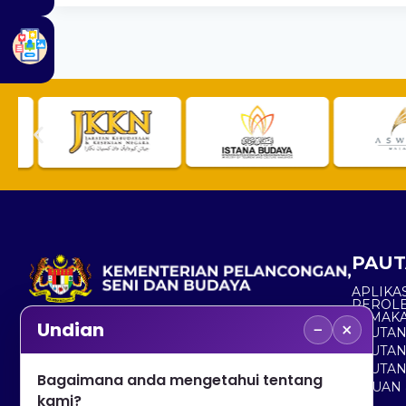
PAUT
APLIKAS
PEROL
SEMAK
−
×
Undian
PAUTA
No. 2, Menara 1, Jalan P5/6, Presint 5,
PAUTAN
62200 PUTRAJAYA
PAUTA
Bagaimana anda mengetahui tentang
ADUAN 
+603 8000 8000
kami?