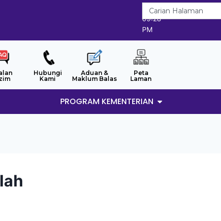
7/8/2026
09:28
PM
alan
Hubungi
Aduan &
Peta
zim
Kami
Maklum Balas
Laman
PROGRAM KEMENTERIAN
lah