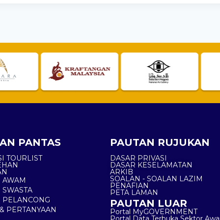
AN PANTAS
PAUTAN RUJUKAN
I TOURLIST
DASAR PRIVASI
EHAN
DASAR KESELAMATAN
AN
ARKIB
SOALAN - SOALAN LAZIM
N AWAM
PENAFIAN
 SWASTA
PETA LAMAN
N PELANCONG
PAUTAN LUAR
& PERTANYAAN
Portal MyGOVERNMENT
Portal Data Terbuka Sektor Aw