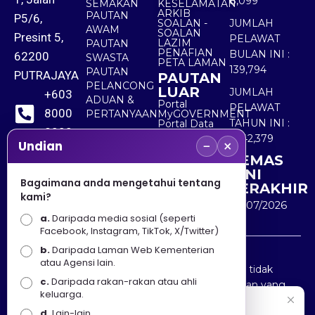
8,099
SEMAKAN
KESELAMATAN
ARKIB
PAUTAN
P5/6,
SOALAN -
JUMLAH
AWAM
SOALAN
Presint 5,
PELAWAT
LAZIM
PAUTAN
PENAFIAN
BULAN INI :
62200
SWASTA
PETA LAMAN
139,794
PAUTAN
PUTRAJAYA
PAUTAN
PELANCONG
LUAR
JUMLAH
+603
ADUAN &
Portal
PELAWAT
8000
PERTANYAAN
MyGOVERNMENT
TAHUN INI :
Portal Data
8000
Terbuka
5,542,379
−
×
Sektor Awam
Undian
KEMAS
+603
KINI
8891
Bagaimana anda mengetahui tentang
TERAKHIR
kami?
7100
30/07/2026
a.
Daripada media sosial (seperti
Facebook, Instagram, TikTok, X/Twitter)
b.
Daripada Laman Web Kementerian
Penafian : Kerajaan Malaysia dan Kementerian
atau Agensi lain.
Pelancongan Seni dan Budaya (MOTAC) adalah tidak
c.
Daripada rakan-rakan atau ahli
bertanggungjawab atas kehilangan atau kerugian yang
keluarga.
disebabkan oleh penggunaan mana-mana maklumat
Selamat Datang
d.
Lain-lain.