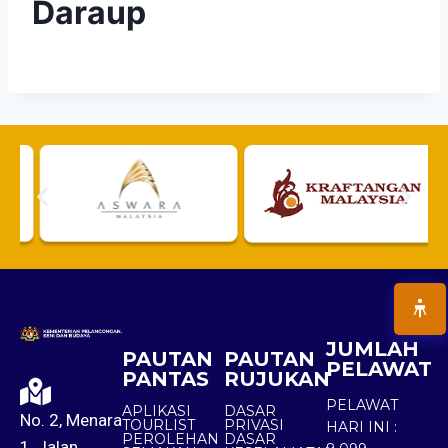
Daraup
JUMLAH
PAUTAN
PAUTAN
PELAWAT
PANTAS
RUJUKAN
PELAWAT
APLIKASI
DASAR
No. 2, Menara
TOURLIST
PRIVASI
HARI INI :
PEROLEHAN
DASAR
1, Jalan