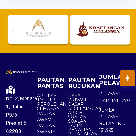
JUMLAH
PAUTAN
PAUTAN
PELAWAT
PANTAS
RUJUKAN
PELAWAT
APLIKASI
DASAR
No. 2, Menara
TOURLIST
PRIVASI
HARI INI :
270
PEROLEHAN
DASAR
1, Jalan
SEMAKAN
KESELAMATAN
JUMLAH
ARKIB
PAUTAN
P5/6,
SOALAN -
PELAWAT
AWAM
SOALAN
Presint 5,
BULAN INI :
LAZIM
PAUTAN
PENAFIAN
131,965
62200
SWASTA
PETA LAMAN