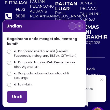
PAUTAN
PUTRAJAYA
PAUTAN
JUMLAH
PELANCONG
LUAR
PELAWAT
+603
ADUAN &
Portal
TAHUN INI :
8000
PERTANYAAN
MyGOVERNMENT
5,534,550
Portal Data
8000
Terbuka
−
×
Undian
KEMAS
Sektor Awam
KINI
+603
TERAKHIR
Bagaimana anda mengetahui tentang
8891
30/07/2026
kami?
7100
a.
Daripada media sosial (seperti
Facebook, Instagram, TikTok, X/Twitter)
b.
Daripada Laman Web Kementerian
Penafian : Kerajaan Malaysia dan Kementerian
atau Agensi lain.
Pelancongan Seni dan Budaya (MOTAC) adalah tidak
c.
Daripada rakan-rakan atau ahli
bertanggungjawab atas kehilangan atau kerugian yang
keluarga.
disebabkan oleh penggunaan mana-mana maklumat
Selamat Datang
d.
Lain-lain.
yang diperolehi dari portal ini.
Apa Khabar! Selamat datang ke Portal Rasmi Kementerian
Pelancongan, Seni dan Budaya
Undi
Hakcipta © 2025 KEMENTERIAN PELANCONGAN SENI
DAN BUDAYA. | Hak Cipta Terpelihara.