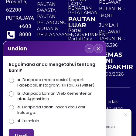
Presint 5,
PELAWAT
LAZIM
PAUTAN
PENAFIAN
BULAN INI :
62200
SWASTA
PETA LAMAN
160,811
PAUTAN
PUTRAJAYA
PAUTAN
PELANCONG
LUAR
JUMLAH
+603
ADUAN &
Portal
PELAWAT
8000
PERTANYAAN
MyGOVERNMENT
TAHUN INI :
Portal Data
8000
Terbuka
5,563,396
−
×
Sektor Awam
Undian
KEMAS
+603
KINI
8891
Bagaimana anda mengetahui tentang
TERAKHIR
kami?
7100
10/08/2026
a.
Daripada media sosial (seperti
Facebook, Instagram, TikTok, X/Twitter)
b.
Daripada Laman Web Kementerian
Penafian : Kerajaan Malaysia dan Kementerian
atau Agensi lain.
Pelancongan Seni dan Budaya (MOTAC) adalah tidak
c.
Daripada rakan-rakan atau ahli
bertanggungjawab atas kehilangan atau kerugian yang
keluarga.
disebabkan oleh penggunaan mana-mana maklumat
Selamat Datang
d.
Lain-lain.
yang diperolehi dari portal ini.
Apa Khabar! Selamat datang ke Portal Rasmi Kementerian
Pelancongan, Seni dan Budaya
Undi