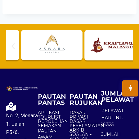
JUMLAH
PAUTAN
PAUTAN
PELAWAT
PANTAS
RUJUKAN
PELAWAT
APLIKASI
DASAR
No. 2, Menara
TOURLIST
PRIVASI
HARI INI :
PEROLEHAN
DASAR
1, Jalan
16,325
SEMAKAN
KESELAMATAN
ARKIB
PAUTAN
P5/6,
SOALAN -
JUMLAH
AWAM
SOALAN