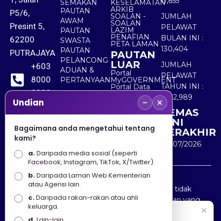
11,655
SEMAKAN
KESELAMATAN
ARKIB
PAUTAN
P5/6,
SOALAN -
JUMLAH
AWAM
SOALAN
Presint 5,
PELAWAT
LAZIM
PAUTAN
PENAFIAN
BULAN INI :
62200
SWASTA
PETA LAMAN
130,404
PAUTAN
PUTRAJAYA
PAUTAN
PELANCONG
LUAR
JUMLAH
+603
ADUAN &
Portal
PELAWAT
8000
PERTANYAAN
MyGOVERNMENT
TAHUN INI :
Portal Data
8000
Terbuka
5,532,989
−
×
Sektor Awam
Undian
KEMAS
+603
KINI
8891
Bagaimana anda mengetahui tentang
TERAKHIR
kami?
7100
30/07/2026
a.
Daripada media sosial (seperti
Facebook, Instagram, TikTok, X/Twitter)
b.
Daripada Laman Web Kementerian
Penafian : Kerajaan Malaysia dan Kementerian
atau Agensi lain.
Pelancongan Seni dan Budaya (MOTAC) adalah tidak
c.
Daripada rakan-rakan atau ahli
bertanggungjawab atas kehilangan atau kerugian yang
keluarga.
disebabkan oleh penggunaan mana-mana maklumat
Selamat Datang
d.
Lain-lain.