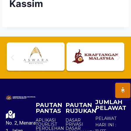
Kassim
JUMLAH
PAUTAN
PAUTAN
PELAWAT
PANTAS
RUJUKAN
PELAWAT
APLIKASI
DASAR
No. 2, Menara
TOURLIST
PRIVASI
HARI INI :
PEROLEHAN
DASAR
1, Jalan