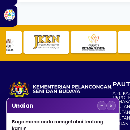
PAUT
APLIKAS
PEROL
SEMAK
−
×
Undian
PAUTA
No. 2, Menara 1, Jalan P5/6, Presint 5,
PAUTAN
62200 PUTRAJAYA
PAUTA
Bagaimana anda mengetahui tentang
ADUAN 
+603 8000 8000
kami?