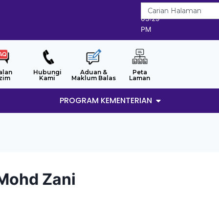
8/8/2026
03:29
PM
alan
Hubungi
Aduan &
Peta
zim
Kami
Maklum Balas
Laman
PROGRAM KEMENTERIAN
 Mohd Zani