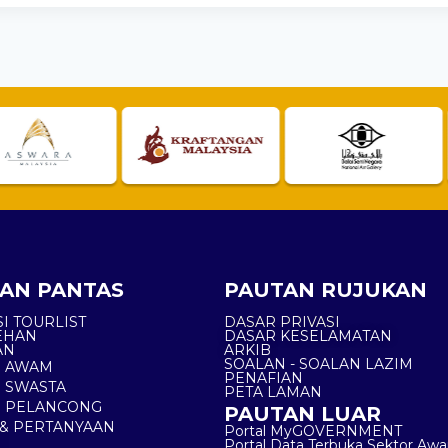
AN PANTAS
PAUTAN RUJUKAN
I TOURLIST
DASAR PRIVASI
EHAN
DASAR KESELAMATAN
AN
ARKIB
SOALAN - SOALAN LAZIM
N AWAM
PENAFIAN
 SWASTA
PETA LAMAN
N PELANCONG
PAUTAN LUAR
& PERTANYAAN
Portal MyGOVERNMENT
Portal Data Terbuka Sektor Aw