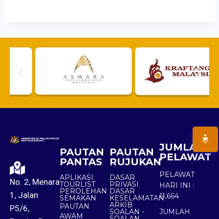
JUMLAH
PAUTAN
PAUTAN
PELAWAT
PANTAS
RUJUKAN
PELAWAT
APLIKASI
DASAR
No. 2, Menara
TOURLIST
PRIVASI
HARI INI :
PEROLEHAN
DASAR
1, Jalan
11,664
SEMAKAN
KESELAMATAN
ARKIB
PAUTAN
P5/6,
SOALAN -
JUMLAH
AWAM
SOALAN