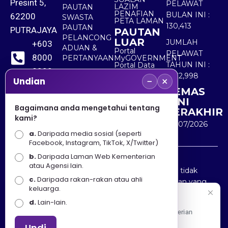
Presint 5,
PELAWAT
LAZIM
PAUTAN
PENAFIAN
BULAN INI :
62200
SWASTA
PETA LAMAN
130,413
PAUTAN
PUTRAJAYA
PAUTAN
PELANCONG
LUAR
JUMLAH
+603
ADUAN &
Portal
PELAWAT
8000
PERTANYAAN
MyGOVERNMENT
TAHUN INI :
Portal Data
8000
Terbuka
5,532,998
−
×
Sektor Awam
Undian
KEMAS
+603
KINI
8891
Bagaimana anda mengetahui tentang
TERAKHIR
kami?
7100
30/07/2026
a.
Daripada media sosial (seperti
Facebook, Instagram, TikTok, X/Twitter)
b.
Daripada Laman Web Kementerian
Penafian : Kerajaan Malaysia dan Kementerian
atau Agensi lain.
Pelancongan Seni dan Budaya (MOTAC) adalah tidak
c.
Daripada rakan-rakan atau ahli
bertanggungjawab atas kehilangan atau kerugian yang
keluarga.
disebabkan oleh penggunaan mana-mana maklumat
Selamat Datang
d.
Lain-lain.
yang diperolehi dari portal ini.
Apa Khabar! Selamat datang ke Portal Rasmi Kementerian
Pelancongan, Seni dan Budaya
Undi