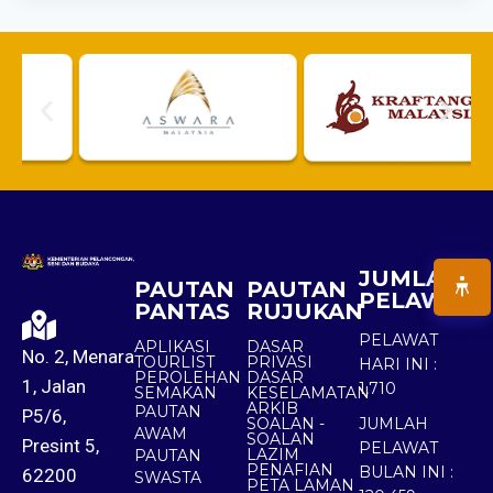
JUMLAH
PAUTAN
PAUTAN
PELAWAT
PANTAS
RUJUKAN
PELAWAT
APLIKASI
DASAR
No. 2, Menara
TOURLIST
PRIVASI
HARI INI :
PEROLEHAN
DASAR
1, Jalan
1,710
SEMAKAN
KESELAMATAN
ARKIB
PAUTAN
P5/6,
SOALAN -
JUMLAH
AWAM
SOALAN
Presint 5,
PELAWAT
LAZIM
PAUTAN
PENAFIAN
BULAN INI :
62200
SWASTA
PETA LAMAN