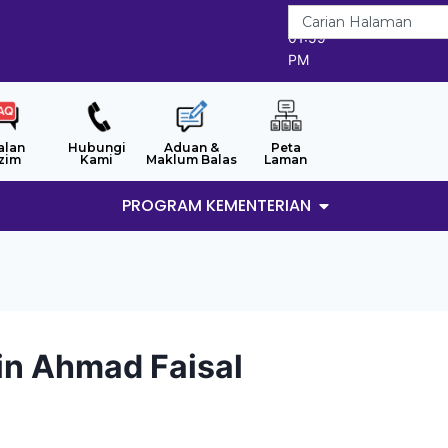
9/8/2026
01:59
PM
alan
Hubungi
Aduan &
Peta
zim
Kami
Maklum Balas
Laman
PROGRAM KEMENTERIAN
in Ahmad Faisal