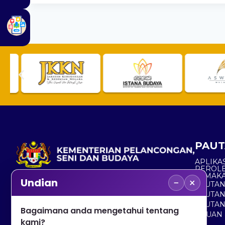
PAUT
APLIKAS
PEROL
SEMAK
−
×
Undian
PAUTA
No. 2, Menara 1, Jalan P5/6, Presint 5,
PAUTAN
62200 PUTRAJAYA
PAUTA
Bagaimana anda mengetahui tentang
ADUAN 
+603 8000 8000
kami?