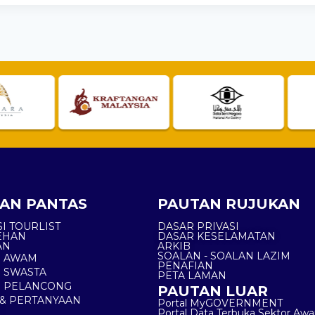
AN PANTAS
PAUTAN RUJUKAN
I TOURLIST
DASAR PRIVASI
EHAN
DASAR KESELAMATAN
AN
ARKIB
SOALAN - SOALAN LAZIM
N AWAM
PENAFIAN
 SWASTA
PETA LAMAN
N PELANCONG
PAUTAN LUAR
& PERTANYAAN
Portal MyGOVERNMENT
Portal Data Terbuka Sektor Aw