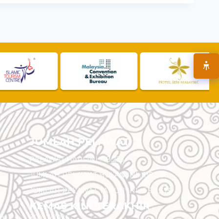
JUMLAH PELAWAT
PELAWAT HARI INI :
18,223
JUMLAH PELAWAT BULAN INI :
118,728
JUMLAH PELAWAT TAHUN INI :
5,521,313
KEMAS KINI TERAKHIR
am
30/07/2026