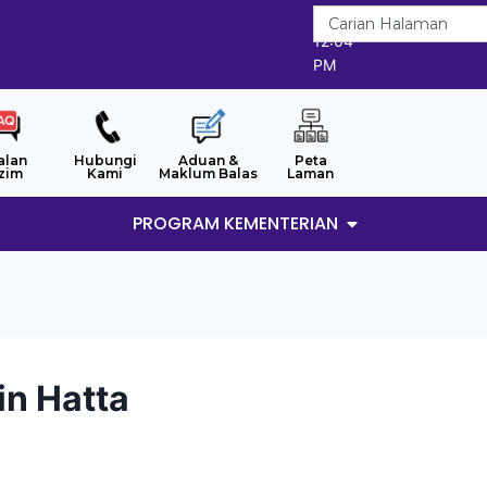
9/8/2026
12:04
PM
alan
Hubungi
Aduan &
Peta
zim
Kami
Maklum Balas
Laman
PROGRAM KEMENTERIAN
in Hatta