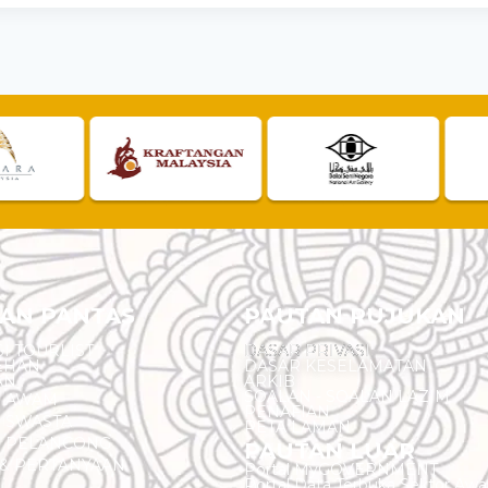
AN PANTAS
PAUTAN RUJUKAN
I TOURLIST
DASAR PRIVASI
EHAN
DASAR KESELAMATAN
AN
ARKIB
SOALAN - SOALAN LAZIM
N AWAM
PENAFIAN
 SWASTA
PETA LAMAN
N PELANCONG
PAUTAN LUAR
& PERTANYAAN
Portal MyGOVERNMENT
Portal Data Terbuka Sektor Aw