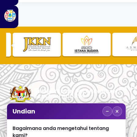
PAUT
APLIKAS
PEROL
SEMAK
−
×
Undian
PAUTA
No. 2, Menara 1, Jalan P5/6, Presint 5,
PAUTAN
62200 PUTRAJAYA
PAUTA
Bagaimana anda mengetahui tentang
ADUAN 
+603 8000 8000
kami?