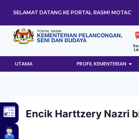
SELAMAT DATANG KE PORTAL RASMI MOTAC
So
La
UTAMA
PROFIL KEMENTERIAN
Encik Harttzery Nazri b