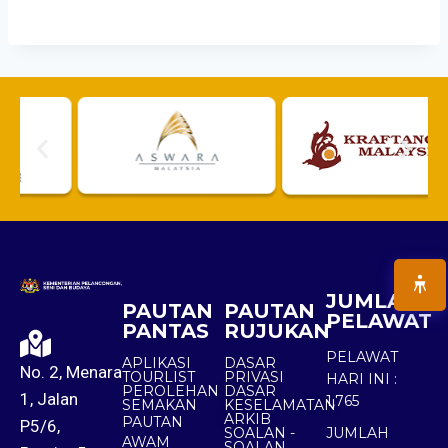
JUMLAH
PAUTAN
PAUTAN
PELAWAT
PANTAS
RUJUKAN
PELAWAT
APLIKASI
DASAR
No. 2, Menara
TOURLIST
PRIVASI
HARI INI :
PEROLEHAN
DASAR
1, Jalan
1,765
SEMAKAN
KESELAMATAN
ARKIB
PAUTAN
P5/6,
SOALAN -
JUMLAH
AWAM
SOALAN