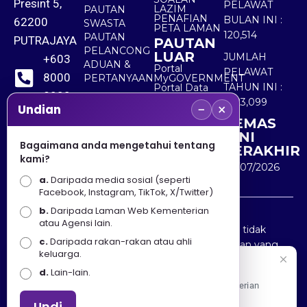
Presint 5,
PELAWAT
LAZIM
PAUTAN
PENAFIAN
BULAN INI :
62200
SWASTA
PETA LAMAN
120,514
PAUTAN
PUTRAJAYA
PAUTAN
PELANCONG
LUAR
JUMLAH
+603
ADUAN &
Portal
PELAWAT
8000
PERTANYAAN
MyGOVERNMENT
TAHUN INI :
Portal Data
8000
Terbuka
5,523,099
−
×
Sektor Awam
Undian
KEMAS
+603
KINI
8891
Bagaimana anda mengetahui tentang
TERAKHIR
kami?
7100
30/07/2026
a.
Daripada media sosial (seperti
Facebook, Instagram, TikTok, X/Twitter)
b.
Daripada Laman Web Kementerian
Penafian : Kerajaan Malaysia dan Kementerian
atau Agensi lain.
Pelancongan Seni dan Budaya (MOTAC) adalah tidak
c.
Daripada rakan-rakan atau ahli
bertanggungjawab atas kehilangan atau kerugian yang
keluarga.
disebabkan oleh penggunaan mana-mana maklumat
Selamat Datang
d.
Lain-lain.
yang diperolehi dari portal ini.
Apa Khabar! Selamat datang ke Portal Rasmi Kementerian
Pelancongan, Seni dan Budaya
Undi