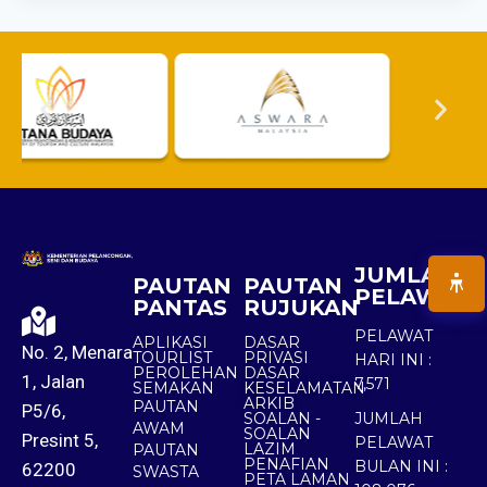
JUMLAH
PAUTAN
PAUTAN
PELAWAT
PANTAS
RUJUKAN
PELAWAT
APLIKASI
DASAR
No. 2, Menara
TOURLIST
PRIVASI
HARI INI :
PEROLEHAN
DASAR
1, Jalan
7,571
SEMAKAN
KESELAMATAN
ARKIB
PAUTAN
P5/6,
SOALAN -
JUMLAH
AWAM
SOALAN
Presint 5,
PELAWAT
LAZIM
PAUTAN
PENAFIAN
BULAN INI :
62200
SWASTA
PETA LAMAN