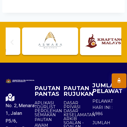
JUMLAH
PAUTAN
PAUTAN
PELAWAT
PANTAS
RUJUKAN
PELAWAT
APLIKASI
DASAR
No. 2, Menara
TOURLIST
PRIVASI
HARI INI :
PEROLEHAN
DASAR
1, Jalan
1,986
SEMAKAN
KESELAMATAN
ARKIB
PAUTAN
P5/6,
SOALAN -
JUMLAH
AWAM
SOALAN