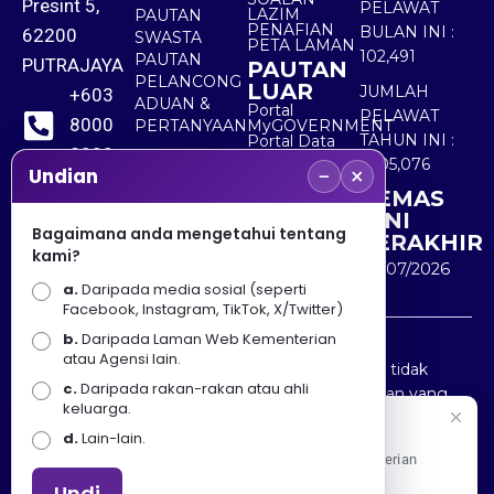
Presint 5,
PELAWAT
LAZIM
PAUTAN
PENAFIAN
BULAN INI :
62200
SWASTA
PETA LAMAN
102,491
PAUTAN
PUTRAJAYA
PAUTAN
PELANCONG
LUAR
JUMLAH
+603
ADUAN &
Portal
PELAWAT
8000
PERTANYAAN
MyGOVERNMENT
TAHUN INI :
Portal Data
8000
Terbuka
5,505,076
−
×
Sektor Awam
Undian
KEMAS
+603
KINI
8891
Bagaimana anda mengetahui tentang
TERAKHIR
kami?
7100
30/07/2026
a.
Daripada media sosial (seperti
Facebook, Instagram, TikTok, X/Twitter)
b.
Daripada Laman Web Kementerian
Penafian : Kerajaan Malaysia dan Kementerian
atau Agensi lain.
Pelancongan Seni dan Budaya (MOTAC) adalah tidak
c.
Daripada rakan-rakan atau ahli
bertanggungjawab atas kehilangan atau kerugian yang
keluarga.
disebabkan oleh penggunaan mana-mana maklumat
Selamat Datang
d.
Lain-lain.
yang diperolehi dari portal ini.
Apa Khabar! Selamat datang ke Portal Rasmi Kementerian
Pelancongan, Seni dan Budaya
Undi