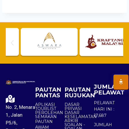
JUMLAH
PAUTAN
PAUTAN
PELAWAT
PANTAS
RUJUKAN
PELAWAT
APLIKASI
DASAR
No. 2, Menara
TOURLIST
PRIVASI
HARI INI :
PEROLEHAN
DASAR
1, Jalan
17,687
SEMAKAN
KESELAMATAN
ARKIB
PAUTAN
P5/6,
SOALAN -
JUMLAH
AWAM
SOALAN