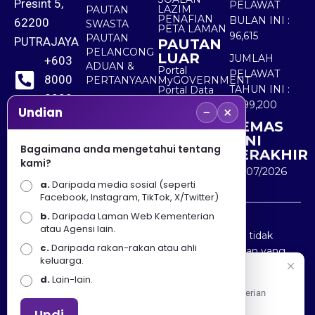
Presint 5,
PELAWAT
LAZIM
PAUTAN
PENAFIAN
BULAN INI :
62200
SWASTA
PETA LAMAN
96,615
PAUTAN
PUTRAJAYA
PAUTAN
PELANCONG
LUAR
JUMLAH
+603
ADUAN &
Portal
PELAWAT
8000
PERTANYAAN
MyGOVERNMENT
TAHUN INI :
Portal Data
8000
Terbuka
5,499,200
−
×
Sektor Awam
Undian
KEMAS
+603
KINI
8891
Bagaimana anda mengetahui tentang
TERAKHIR
kami?
7100
30/07/2026
a.
Daripada media sosial (seperti
Facebook, Instagram, TikTok, X/Twitter)
b.
Daripada Laman Web Kementerian
Penafian : Kerajaan Malaysia dan Kementerian
atau Agensi lain.
Pelancongan Seni dan Budaya (MOTAC) adalah tidak
c.
Daripada rakan-rakan atau ahli
bertanggungjawab atas kehilangan atau kerugian yang
keluarga.
disebabkan oleh penggunaan mana-mana maklumat
Selamat Datang
d.
Lain-lain.
yang diperolehi dari portal ini.
Apa Khabar! Selamat datang ke Portal Rasmi Kementerian
Pelancongan, Seni dan Budaya
Undi