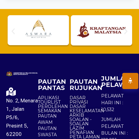
JUMLAH
PAUTAN
PAUTAN
PELAWAT
PANTAS
RUJUKAN
PELAWAT
APLIKASI
DASAR
No. 2, Menara
TOURLIST
PRIVASI
HARI INI :
PEROLEHAN
DASAR
1, Jalan
10,532
SEMAKAN
KESELAMATAN
ARKIB
PAUTAN
P5/6,
SOALAN -
JUMLAH
AWAM
SOALAN
Presint 5,
PELAWAT
LAZIM
PAUTAN
PENAFIAN
BULAN INI :
62200
SWASTA
PETA LAMAN